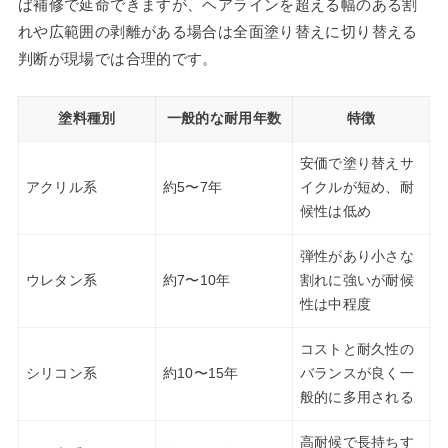
ば補修で延命できますが、ヘアラインを超える幅のある割
れや広範囲の剥離がある場合は全面塗り替えに切り替える
判断が現場では合理的です。
塗料種別
一般的な耐用年数
特徴
安価で塗り替えサ
アクリル系
約5〜7年
イクルが短め、耐
候性は低め
弾性があり小さな
ウレタン系
約7〜10年
割れに強いが耐候
性は中程度
コストと耐久性の
シリコン系
約10〜15年
バランスが良く一
般的に多用される
高耐候で長持ちす