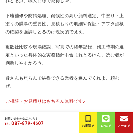
れとる点、職人目線で納得じゃ。
下地補修や防錆処理、耐候性の高い顔料選定、中塗り・上
塗りの膜厚の重要性、見積もりの明細や保証・アフタ点検
の確認を強調しとるのは現実的でええ。
複数社比較や現場確認、写真での経年記録、施工時期の選
定といった具体的な実務指針も含まれとるけん、読む者が
判断しやすかろう。
皆さんも焦らんで納得できる業者を選んでくれよ、頼む
ぜ。
ご相談・お見積りはもちろん無料です♪
お問い合わせはこちら！
087-879-4607
TEL
お電話で
LINEで
メールで