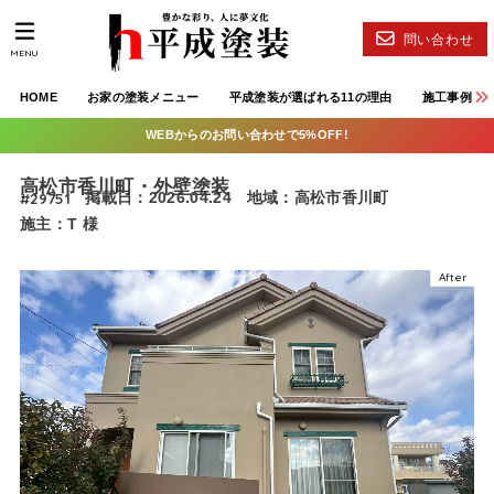
問い合わせ
MENU
HOME
お家の塗装メニュー
平成塗装が選ばれる11の理由
施工事例
WEBからのお問い合わせで5%OFF!
高松市香川町・外壁塗装
#29751
掲載日：2026.04.24
地域：高松市香川町
施主：T 様
After