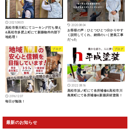
2021.08.03
2020.08.04
高松市香川町にてコーキング打ち替え
お客様の声：ひとつひとつ分かりやす
&高松市多肥上町にて新築物件内部下
く説明してくれ、納得のいく塗装工事
地処理！
だった
ブログ
ブログ
2022.08.16
高松市浜ノ町にて各所補修&高松市川
島東町にて各所補修&新築床材塗装！
2016.12.07
毎日が勉強！
最新のお知らせ