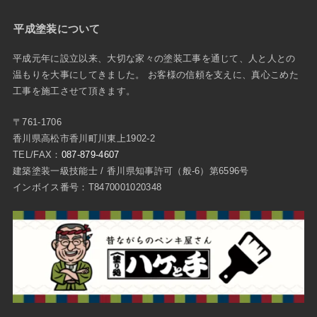
平成塗装について
平成元年に設立以来、大切な家々の塗装工事を通じて、人と人との
温もりを大事にしてきました。 お客様の信頼を支えに、真心こめた
工事を施工させて頂きます。
〒761-1706
香川県高松市香川町川東上1902-2
TEL/FAX：
087-879-4607
建築塗装一級技能士 / 香川県知事許可（般-6）第6596号
インボイス番号：T8470001020348