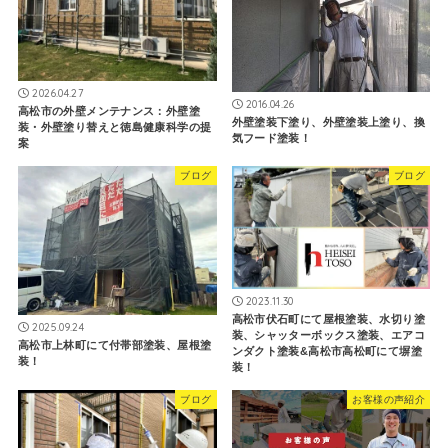
2026.04.27
2016.04.26
高松市の外壁メンテナンス：外壁塗
外壁塗装下塗り、外壁塗装上塗り、換
装・外壁塗り替えと徳島健康科学の提
気フード塗装！
案
ブログ
ブログ
2023.11.30
高松市伏石町にて屋根塗装、水切り塗
2025.09.24
装、シャッターボックス塗装、エアコ
高松市上林町にて付帯部塗装、屋根塗
ンダクト塗装&高松市高松町にて塀塗
装！
装！
ブログ
お客様の声紹介