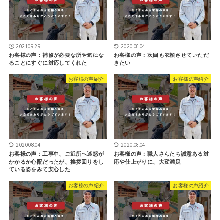
2021.09.29
2020.08.04
お客様の声：補修が必要な所や気にな
お客様の声：次回も依頼させていただ
ることにすぐに対応してくれた
きたい
お客様の声紹介
お客様の声紹介
2020.08.04
2020.08.04
お客様の声：工事中、ご近所へ迷惑が
お客様の声：職人さんたち誠意ある対
かかるか心配だったが、挨拶回りをし
応や仕上がりに、大変満足
ている姿をみて安心した
お客様の声紹介
お客様の声紹介