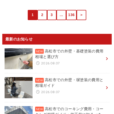
1
2
3
…
136
＞
最新のお知らせ
高松市での外壁・基礎塗装の費用
相場と選び方
2026.08.07
高松市での外壁・塀塗装の費用と
相場ガイド
2026.08.07
高松市でのコーキング費用・コー