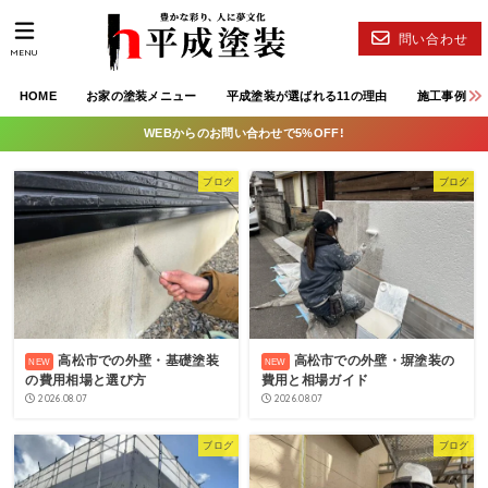
問い合わせ
MENU
HOME
お家の塗装メニュー
平成塗装が選ばれる11の理由
施工事例
WEBからのお問い合わせで5%OFF!
ブログ
ブログ
高松市での外壁・基礎塗装
高松市での外壁・塀塗装の
の費用相場と選び方
費用と相場ガイド
2026.08.07
2026.08.07
ブログ
ブログ