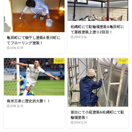
松縄町にて駐輪場塗装&亀田町に
て屋根塗装上塗り2回目！
2016.12.16
亀田町にて物干し塗装&香川町に
てフローリング塗装！
2016.12.19
ブログ
ブログ
南米王者に歴史的大勝！！
2016.12.15
坂出にて小庇塗装&松縄町にて駐
輪場塗装！
2016.12.14