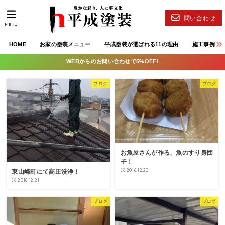
問い合わせ
MENU
HOME
お家の塗装メニュー
平成塗装が選ばれる11の理由
施工事例
WEBからのお問い合わせで5%OFF!
ブログ
ブログ
お魚屋さんが作る、魚のすり身団
子！
2016.12.20
東山崎町にて高圧洗浄！
2016.12.21
ブログ
ブログ