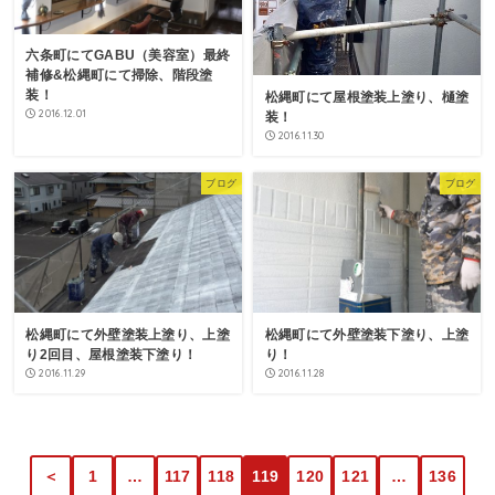
六条町にてGABU（美容室）最終
補修&松縄町にて掃除、階段塗
装！
松縄町にて屋根塗装上塗り、樋塗
2016.12.01
装！
2016.11.30
ブログ
ブログ
松縄町にて外壁塗装上塗り、上塗
松縄町にて外壁塗装下塗り、上塗
り2回目、屋根塗装下塗り！
り！
2016.11.29
2016.11.28
＜
1
…
117
118
119
120
121
…
136