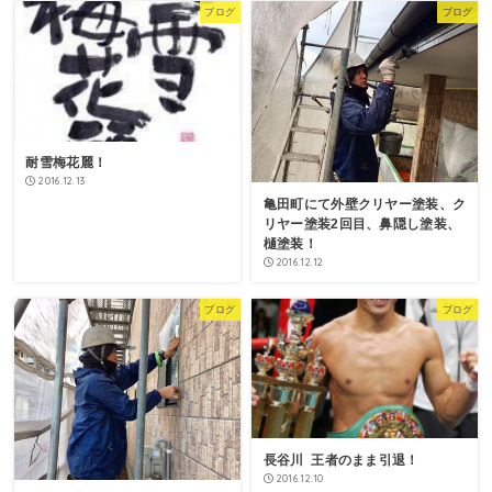
ブログ
ブログ
耐雪梅花麗！
2016.12.13
亀田町にて外壁クリヤー塗装、ク
リヤー塗装2回目、鼻隠し塗装、
樋塗装！
2016.12.12
ブログ
ブログ
長谷川 王者のまま引退！
2016.12.10