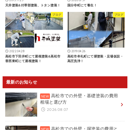
天井塗装&付帯部塗装、トタン塗装！
国分寺町にて養生！
ブログ
ブログ
2022.04.28
2019.04.26
高松市下田井町にて屋根塗装&高松市
高松市牟礼町にて塀塗装・足場仮設・
香西東町にて屋根塗装！
高圧洗浄！
最新のお知らせ
高松市での外壁・基礎塗装の費用
相場と選び方
2026.08.07
高松市での外壁・塀塗装の費用と