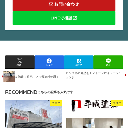
お問い合わせ
LINEで相談
ポスト
シェア
はてブ
送る
ピンク色の外壁をモノトーンにイメージチ
２階建て住宅 フッ素塗料使用！
ェンジ！
RECOMMEND
ブログ
ブログ