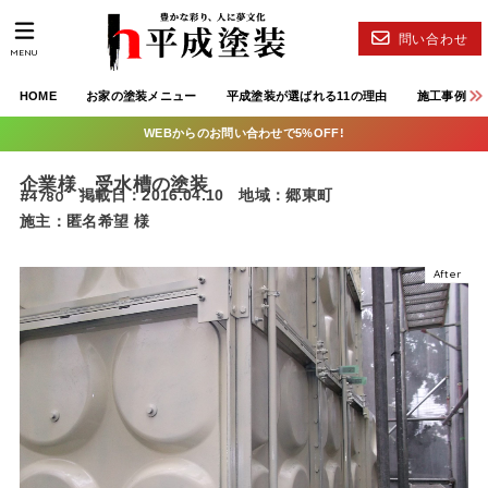
問い合わせ
MENU
HOME
お家の塗装メニュー
平成塗装が選ばれる11の理由
施工事例
WEBからのお問い合わせで5%OFF!
企業様、受水槽の塗装
#4780
掲載日：2016.04.10
地域：郷東町
施主：匿名希望 様
After