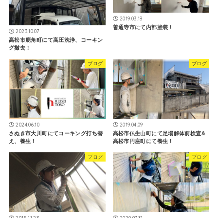
2019.03.18
善通寺市にて内部塗装！
2023.10.07
高松市鹿角町にて高圧洗浄、コーキン
グ撤去！
ブログ
ブログ
2024.06.10
2019.04.09
さぬき市大川町にてコーキング打ち替
高松市仏生山町にて足場解体前検査&
え、養生！
高松市円座町にて養生！
ブログ
ブログ
2015.11.23
2020.07.31