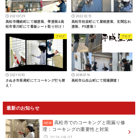
2021.07.29
2022.02.15
高松市檀紙町にて樋塗装、帯塗装&高
高松市松並町にて屋根塗装、玄関忘れ
松市香川町にて看板シート取り付け！
塗装、PS塗装！
ブログ
ブログ
2021.10.30
2018.07.14
さぬき市長尾町にてコーキング打ち替
高松市仏生山町にて現場調査！
え！
最新のお知らせ
高松市でのコーキングと雨漏り修
理：コーキングの重要性と対策
2026.08.07