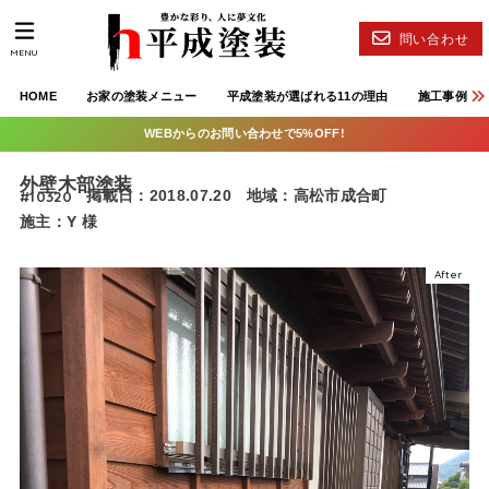
問い合わせ
MENU
HOME
お家の塗装メニュー
平成塗装が選ばれる11の理由
施工事例
WEBからのお問い合わせで5%OFF!
外壁木部塗装
#10320
掲載日：2018.07.20
地域：高松市成合町
施主：Y 様
After