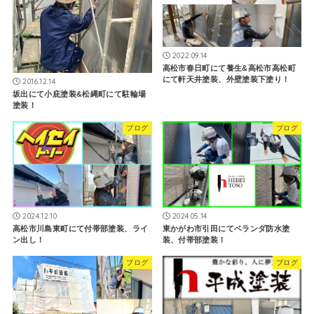
2022.09.14
高松市春日町にて養生&高松市高松町
にて軒天井塗装、外壁塗装下塗り！
2016.12.14
坂出にて小庇塗装&松縄町にて駐輪場
塗装！
ブログ
ブログ
2024.12.10
2024.05.14
高松市川島東町にて付帯部塗装、ライ
東かがわ市引田にてベランダ防水塗
ン出し！
装、付帯部塗装！
ブログ
ブログ