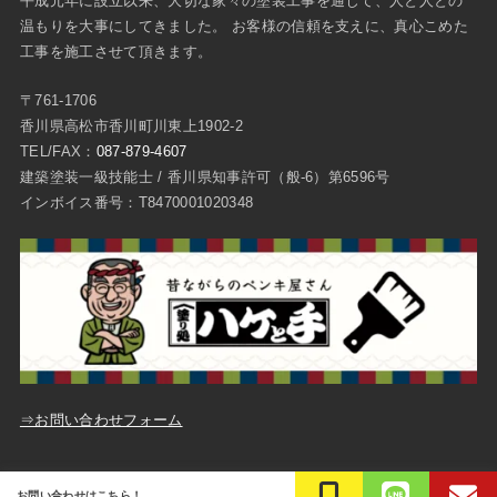
平成元年に設立以来、大切な家々の塗装工事を通じて、人と人との
温もりを大事にしてきました。 お客様の信頼を支えに、真心こめた
工事を施工させて頂きます。
〒761-1706
香川県高松市香川町川東上1902-2
TEL/FAX：
087-879-4607
建築塗装一級技能士 / 香川県知事許可（般-6）第6596号
インボイス番号：T8470001020348
⇒お問い合わせフォーム
ご質問・お問い合わせ
プライバシーポリシー
お問い合わせはこちら！