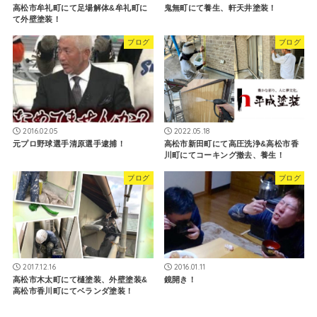
高松市牟礼町にて足場解体&牟礼町に
鬼無町にて養生、軒天井塗装！
て外壁塗装！
ブログ
ブログ
2016.02.05
2022.05.18
元プロ野球選手清原選手逮捕！
高松市新田町にて高圧洗浄&高松市香
川町にてコーキング撤去、養生！
ブログ
ブログ
2017.12.16
2016.01.11
高松市木太町にて樋塗装、外壁塗装&
鏡開き！
高松市香川町にてベランダ塗装！