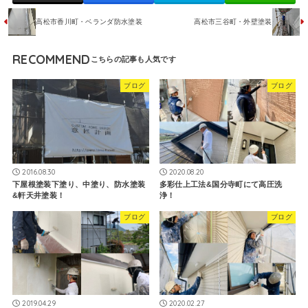
高松市香川町・ベランダ防水塗装
高松市三谷町・外壁塗装
RECOMMEND
ブログ
ブログ
2016.08.30
2020.08.20
下屋根塗装下塗り、中塗り、防水塗装
多彩仕上工法&国分寺町にて高圧洗
&軒天井塗装！
浄！
ブログ
ブログ
2019.04.29
2020.02.27