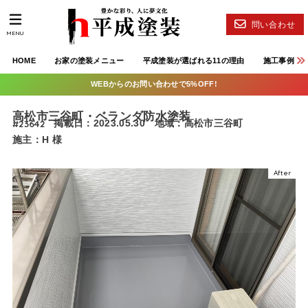
問い合わせ
MENU
HOME
お家の塗装メニュー
平成塗装が選ばれる11の理由
施工事例
WEBからのお問い合わせで5%OFF!
高松市三谷町・ベランダ防水塗装
#23642
掲載日：2023.05.30
地域：高松市三谷町
施主：H 様
After