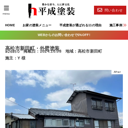
問い合わせ
MENU
HOME
お家の塗装メニュー
平成塗装が選ばれる11の理由
施工事例
WEBからのお問い合わせで5%OFF!
高松市新田町・外壁塗装
#26850
掲載日：2024.10.08
地域：高松市新田町
施主：Y 様
After