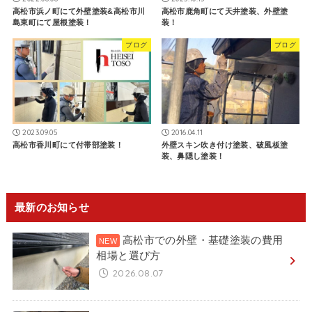
高松市浜ノ町にて外壁塗装&高松市川
高松市鹿角町にて天井塗装、外壁塗
島東町にて屋根塗装！
装！
ブログ
ブログ
2023.09.05
2016.04.11
高松市香川町にて付帯部塗装！
外壁スキン吹き付け塗装、破風板塗
装、鼻隠し塗装！
最新のお知らせ
高松市での外壁・基礎塗装の費用
相場と選び方
2026.08.07