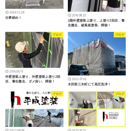
2024.12.28
2016.08.25
仕事納め！
1階外壁塗装上塗り、上塗り2回目、養
生撤去、破風板塗装、掃除！
ブログ
ブログ
2016.06.15
外壁塗装上塗り、外壁塗装上塗り2回
2022.07.02
目、養生撤去、ダメ拾い、掃除！
木田郡三木町にて高圧洗浄！
ブログ
ブログ
2022.08.08
2023.10.13