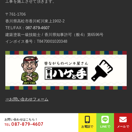
工事を施工させて頂きます。
〒761-1706
香川県高松市香川町川東上1902-2
TEL/FAX：
087-879-4607
建築塗装一級技能士 / 香川県知事許可（般-6）第6596号
インボイス番号：T8470001020348
⇒お問い合わせフォーム
ご質問・お問い合わせ
プライバシーポリシー
お問い合わせはこちら！
087-879-4607
TEL
© Copyright
高松市の外壁塗装は平成塗装
.All Rights Reserved.
お電話で
LINEで
メールで