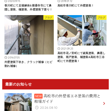
2020.09.15
2018.01.12
香川町にて足場解体&善通寺市にて鼻
高松市香川町にて外壁塗装！
隠し塗装、樋塗装、外壁塗装下塗り！
ブログ
ブログ
2021.09.25
高松市花ノ宮町にて破風塗装、鼻隠し
塗装、雨戸塗装、樋塗装&高松市三谷
2016.07.05
町にて外壁塗装！
外壁塗装下吹き、クラック補修（ヒビ
割れ補修）
最新のお知らせ
高松市の外壁省エネ塗装の費用と
相場ガイド
2026.08.10