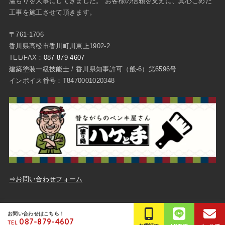
温もりを大事にしてきました。 お客様の信頼を支えに、真心こめた
工事を施工させて頂きます。
〒761-1706
香川県高松市香川町川東上1902-2
TEL/FAX：
087-879-4607
建築塗装一級技能士 / 香川県知事許可（般-6）第6596号
インボイス番号：T8470001020348
⇒お問い合わせフォーム
ご質問・お問い合わせ
プライバシーポリシー
お問い合わせはこちら！
087-879-4607
TEL
© Copyright
高松市の外壁塗装は平成塗装
.All Rights Reserved.