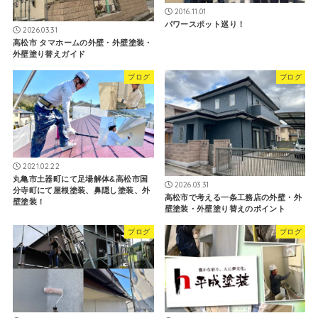
2016.11.01
パワースポット巡り！
2026.03.31
高松市 タマホームの外壁・外壁塗装・
外壁塗り替えガイド
ブログ
ブログ
2021.02.22
丸亀市土器町にて足場解体&高松市国
2026.03.31
分寺町にて屋根塗装、鼻隠し塗装、外
高松市で考える一条工務店の外壁・外
壁塗装！
壁塗装・外壁塗り替えのポイント
ブログ
ブログ