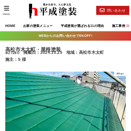
問い合わせ
MENU
HOME
お家の塗装メニュー
平成塗装が選ばれる11の理由
施工事例
WEBからのお問い合わせで5%OFF!
高松市木太町・屋根塗装
#27280
掲載日：2024.10.25
地域：高松市木太町
施主：S 様
After