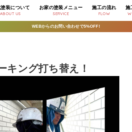
成塗装について
お家の塗装メニュー
施工の流れ
施
ABOUT US
SERVICE
FLOW
W
WEBからのお問い合わせで5%OFF!
ーキング打ち替え！