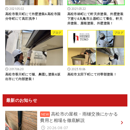
2021.05.02
2021.03.22
高松市香川町にて外壁塗装&高松市国
高松市林町にて軒天井塗装、外壁塗装
分寺町にて高圧洗浄！
下塗り&丸亀市土器町にて養生、軒天
井塗装、屋根塗装、外壁塗装！
ブログ
ブログ
2017.06.20
2023.10.06
高松市香川町にて樋、鼻隠し塗装&坂
高松市太田下町にて付帯部塗装！
出市にて内部塗装！
最新のお知らせ
高松市の屋根・雨樋交換にかかる
費用と相場を徹底解説
2026.08.07