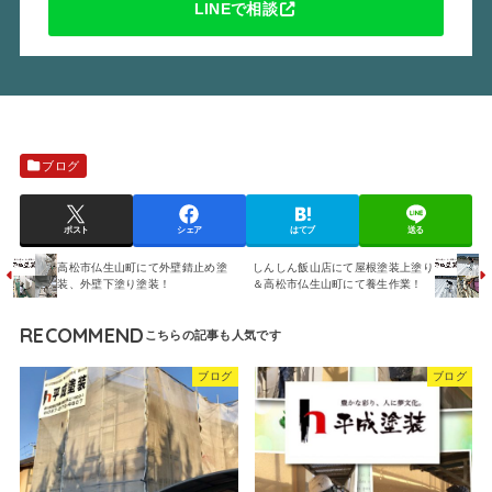
LINEで相談
ブログ
ポスト
シェア
はてブ
送る
高松市仏生山町にて外壁錆止め塗
しんしん飯山店にて屋根塗装上塗り
装、外壁下塗り塗装！
＆高松市仏生山町にて養生作業！
RECOMMEND
ブログ
ブログ