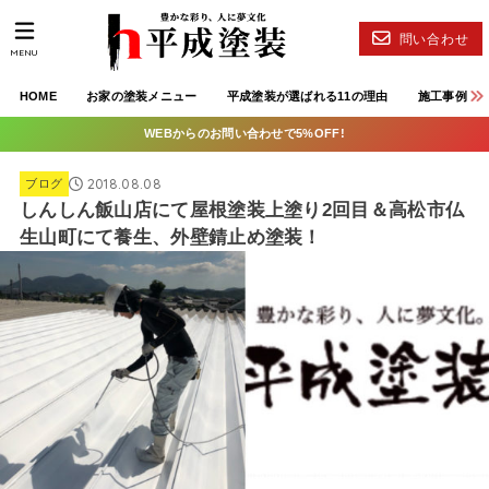
問い合わせ
MENU
HOME
お家の塗装メニュー
平成塗装が選ばれる11の理由
施工事例
WEBからのお問い合わせで5%OFF!
2018.08.08
ブログ
しんしん飯山店にて屋根塗装上塗り2回目＆高松市仏
生山町にて養生、外壁錆止め塗装！