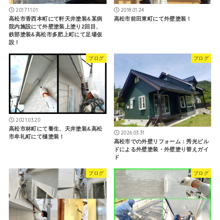
2017.11.01
2018.01.24
高松市香西本町にて軒天井塗装&某病
高松市前田東町にて外壁塗装！
院内施設にて外壁塗装上塗り2回目、
鉄部塗装&高松市多肥上町にて足場仮
設！
ブログ
ブログ
2021.03.20
高松市林町にて養生、天井塗装&高松
2026.03.31
市牟礼町にて樋塗装！
高松市での外壁リフォーム：秀光ビル
ドによる外壁塗装・外壁塗り替えガイ
ド
ブログ
ブログ