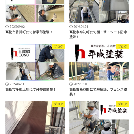
2023.09.02
2019.04.24
高松市香川町にて付帯部塗装！
高松市牟礼町にて樋・帯・シート防水
塗装！
ブログ
ブログ
2024.04.11
2022.01.08
高松市多肥上町にて付帯部塗装！
高松市松並町にて駐輪場、フェンス塗
装！
ブログ
ブログ