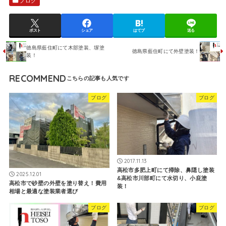
ブログ
ポスト
シェア
はてブ
送る
徳島県藍住町にて木部塗装、塀塗
徳島県藍住町にて外壁塗装！
装！
RECOMMEND
ブログ
ブログ
2017.11.13
高松市多肥上町にて掃除、鼻隠し塗装
2025.12.01
&高松市川部町にて水切り、小庇塗
高松市で砂壁の外壁を塗り替え！費用
装！
相場と最適な塗装業者選び
ブログ
ブログ