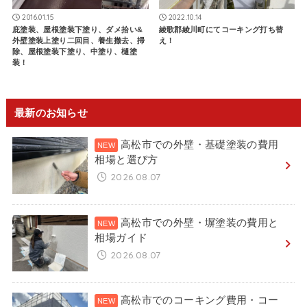
2016.01.15
2022.10.14
庇塗装、屋根塗装下塗り、ダメ拾い&
綾歌郡綾川町にてコーキング打ち替
外壁塗装上塗り二回目、養生撤去、掃
え！
除、屋根塗装下塗り、中塗り、樋塗
装！
最新のお知らせ
高松市での外壁・基礎塗装の費用
相場と選び方
2026.08.07
高松市での外壁・塀塗装の費用と
相場ガイド
2026.08.07
高松市でのコーキング費用・コー