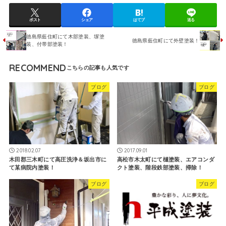
ポスト
シェア
はてブ
送る
徳島県藍住町にて木部塗装、塀塗
徳島県藍住町にて外壁塗装！
装、付帯部塗装！
RECOMMEND
ブログ
ブログ
2018.02.07
2017.09.01
木田郡三木町にて高圧洗浄＆坂出市に
高松市木太町にて樋塗装、エアコンダ
て某病院内塗装！
クト塗装、階段鉄部塗装、掃除！
ブログ
ブログ