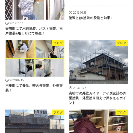
2016.01.18
塗装とは/塗装の役割と効果！
2017.01.13
香南町にて木部塗装、ポスト塗装、雨
戸塗装&亀田町にて養生！
ブログ
ブログ
2020.07.15
円座町にて養生、軒天井塗装、外壁塗
2026.03.31
装！
高松市の外壁ガイド：アイダ設計の外
壁塗装・外壁塗り替えで押さえるポイ
ント
ブログ
ブログ