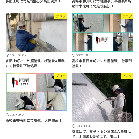
多肥上町にて足場仮設&高圧洗浄！
高松市香川町にて樋塗装、帯塗装&高
松市木太町にて足場仮設！
ブログ
ブログ
2020.02.03
2025.08.28
多肥上町にて外壁塗装、塀塗装&屋島
高松市香西南町にて外壁塗装、付帯部
にて軒天井下地処理！
塗装！
ブログ
ブログ
2023.08.21
高松市香南町にて養生、天井塗装！
2016.10.20
塩江にて、被せトタン塗装&六条町に
て、木塗装&長尾にて、養生！