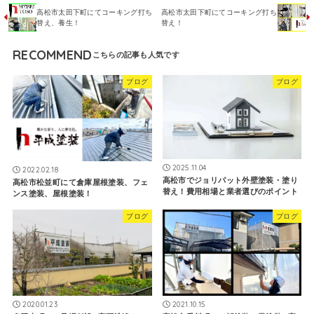
高松市太田下町にてコーキング打ち
高松市太田下町にてコーキング打ち
替え、養生！
替え！
RECOMMEND
ブログ
ブログ
2025.11.04
2022.02.18
高松市でジョリパット外壁塗装・塗り
高松市松並町にて倉庫屋根塗装、フェ
替え！費用相場と業者選びのポイント
ンス塗装、屋根塗装！
ブログ
ブログ
2020.01.23
2021.10.15