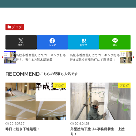
ブログ
ポスト
シェア
はてブ
送る
高松市香西北町にてコーキング打ち
高松市香西北町にてコーキング打ち
替え、養生&内部木部塗装！
替え&高松市庵治町にて塀塗装！
RECOMMEND
ブログ
ブログ
2019.07.27
2016.01.28
昨日に続き下地処理！
外壁塗装下塗り&事務所養生、上塗
り！