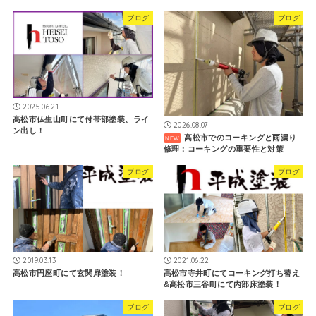
ブログ
ブログ
2025.06.21
高松市仏生山町にて付帯部塗装、ライ
2026.08.07
ン出し！
高松市でのコーキングと雨漏り
修理：コーキングの重要性と対策
ブログ
ブログ
2019.03.13
2021.06.22
高松市円座町にて玄関扉塗装！
高松市寺井町にてコーキング打ち替え
&高松市三谷町にて内部床塗装！
ブログ
ブログ