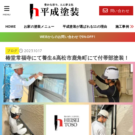
問い合わせ
MENU
HOME
お家の塗装メニュー
平成塗装が選ばれる11の理由
施工事例
WEBからのお問い合わせで5%OFF!
2023.10.17
ブログ
椿堂常福寺にて養生&高松市鹿角町にて付帯部塗装！