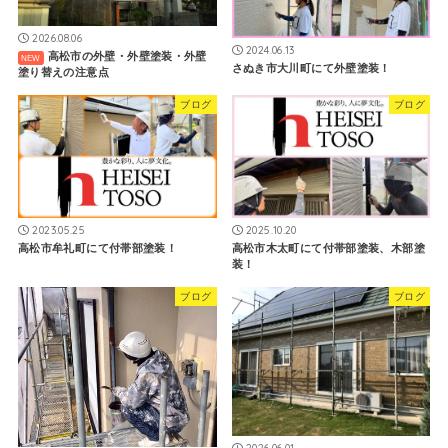
2026.08.06
2024.06.13
高松市の外壁・外壁塗装・外壁
さぬき市大川町にて外壁塗装！
塗り替えの注意点
ブログ
ブログ
2023.05.25
2025.10.20
高松市牟礼町にて付帯部塗装！
高松市木太町にて付帯部塗装、木部塗
装！
ブログ
ブログ