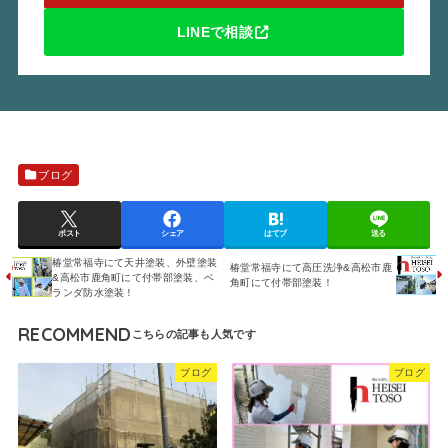
LINEで相談
ブログ
ポスト
シェア
はてブ
送る
椿堂常福寺にて天井塗装、外壁塗装
椿堂常福寺にて高圧洗浄&高松市鹿
&高松市鹿角町にて付帯部塗装、ベ
角町にて付帯部塗装！
ランダ防水塗装！
RECOMMEND
ブログ
ブログ