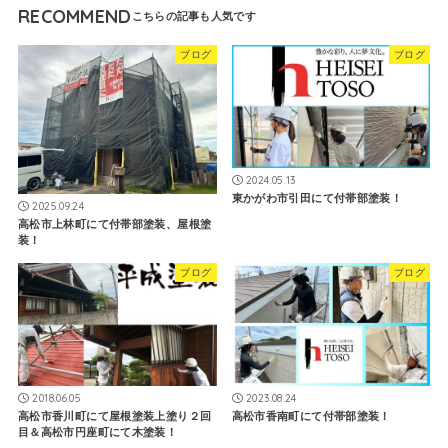
RECOMMEND
ブログ
ブログ
2024.05.13
東かがわ市引田にて付帯部塗装！
2025.09.24
高松市上林町にて付帯部塗装、屋根塗
装！
ブログ
ブログ
2018.06.05
2023.08.24
高松市香川町にて屋根塗装上塗り２回
高松市香南町にて付帯部塗装！
目＆高松市円座町にて木塗装！