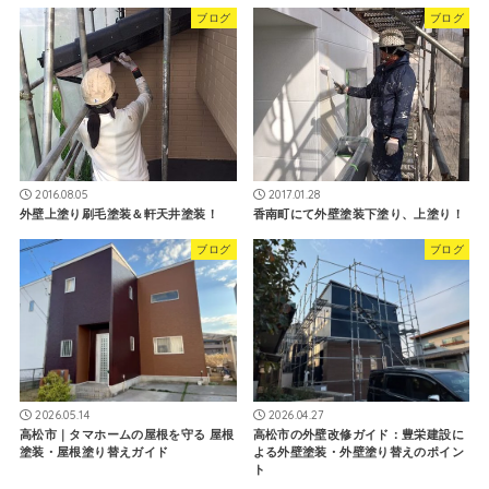
ブログ
ブログ
2016.08.05
2017.01.28
外壁上塗り刷毛塗装＆軒天井塗装！
香南町にて外壁塗装下塗り、上塗り！
ブログ
ブログ
2026.05.14
2026.04.27
高松市｜タマホームの屋根を守る 屋根
高松市の外壁改修ガイド：豊栄建設に
塗装・屋根塗り替えガイド
よる外壁塗装・外壁塗り替えのポイン
ト