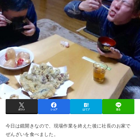
ポスト
シェア
はてブ
送る
今日は鏡開きなので、現場作業を終えた後に社長のお家で
ぜんざいを食べました。