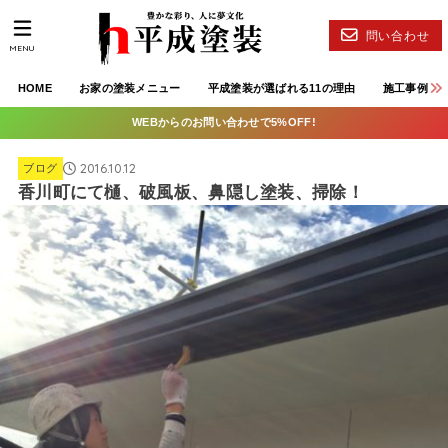
問い合わせ
MENU
HOME
お家の塗装メニュー
平成塗装が選ばれる11の理由
施工事例
WEBからのお問い合わせで5%OFF!
2016.10.12
ブログ
香川町にて樋、破風板、鼻隠し塗装、掃除！