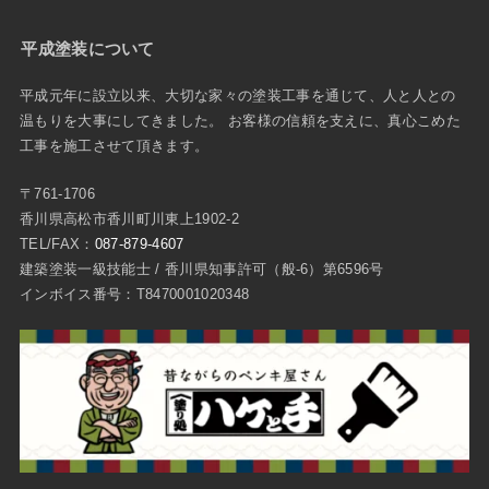
平成塗装について
平成元年に設立以来、大切な家々の塗装工事を通じて、人と人との
温もりを大事にしてきました。 お客様の信頼を支えに、真心こめた
工事を施工させて頂きます。
〒761-1706
香川県高松市香川町川東上1902-2
TEL/FAX：
087-879-4607
建築塗装一級技能士 / 香川県知事許可（般-6）第6596号
インボイス番号：T8470001020348