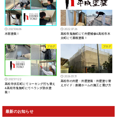
2023.06.06
2022.07.26
木部塗装！
高松市鬼無町にて外壁補修&高松市木
太町にて屋根塗装！
ブログ
ブログ
2026.03.31
2023.11.22
高松市の外壁・外壁塗装・外壁塗り替
高松市伏石町にてコーキング打ち替え
えガイド：創建ホームの施工と選び方
&高松市鬼無町にてベランダ防水塗
装！
最新のお知らせ