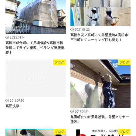
2021.09.23
高松市花ノ宮町にて外壁塗装&高松市
2022.01.14
三谷町にてコーキング打ち替え！
高松市成合町にて足場仮設&高松市松
並町にてライン塗装、ベランダ腰壁塗
装！
ブログ
ブログ
2016.07.30
高圧洗浄！
2017.01.14
亀田町にて軒天井塗装、外壁クリヤー
塗装！
ブログ
ブログ