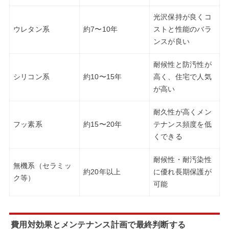
光沢保持が良くコ
ウレタン系
約7〜10年
ストと性能のバラ
ンスが良い
耐候性と防汚性が
シリコン系
約10〜15年
高く、住宅で人気
が高い
耐久性が高くメン
フッ素系
約15〜20年
テナンス頻度を低
くできる
耐候性・耐汚染性
無機系（セラミッ
約20年以上
に優れ長期保護が
ク等）
可能
費用対効果とメンテナンス計画で最終判断する