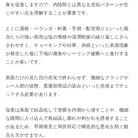
食を促進しますので、内陸部とは異なる劣化パターンが生
じやすい点を理解することが重要です。
とくに屋根・ベランダ・軒裏・手摺・配管周りといった風
当たりの強い箇所は塩の堆積や湿潤乾燥の繰り返しにさら
されやすく、チョーキングや白華、赤錆といった表面現象
が発生した後に下地の腐食やシーリング破断へと進行する
ことが多いです。
表面だけの見た目の劣化で終わらせず、微細なクラックや
シール部の状態、貫通部周辺の染みといった兆候までチェ
ックする必要があります。
塩害は表面で結晶化して塗膜を内側から侵すことや、微細
な隙間に入り込んで再結晶し膨れや剥がれを誘発すること
があるため、早期発見と局所対応で構造的な悪化を防ぐ観
点も欠かせません。