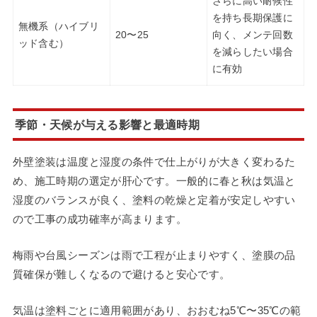
さらに高い耐候性
を持ち長期保護に
無機系（ハイブリ
20〜25
向く、メンテ回数
ッド含む）
を減らしたい場合
に有効
季節・天候が与える影響と最適時期
外壁塗装は温度と湿度の条件で仕上がりが大きく変わるた
め、施工時期の選定が肝心です。一般的に春と秋は気温と
湿度のバランスが良く、塗料の乾燥と定着が安定しやすい
ので工事の成功確率が高まります。
梅雨や台風シーズンは雨で工程が止まりやすく、塗膜の品
質確保が難しくなるので避けると安心です。
気温は塗料ごとに適用範囲があり、おおむね5℃〜35℃の範