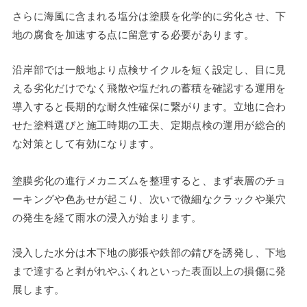
さらに海風に含まれる塩分は塗膜を化学的に劣化させ、下
地の腐食を加速する点に留意する必要があります。
沿岸部では一般地より点検サイクルを短く設定し、目に見
える劣化だけでなく飛散や塩だれの蓄積を確認する運用を
導入すると長期的な耐久性確保に繋がります。立地に合わ
せた塗料選びと施工時期の工夫、定期点検の運用が総合的
な対策として有効になります。
塗膜劣化の進行メカニズムを整理すると、まず表層のチョ
ーキングや色あせが起こり、次いで微細なクラックや巣穴
の発生を経て雨水の浸入が始まります。
浸入した水分は木下地の膨張や鉄部の錆びを誘発し、下地
まで達すると剥がれやふくれといった表面以上の損傷に発
展します。