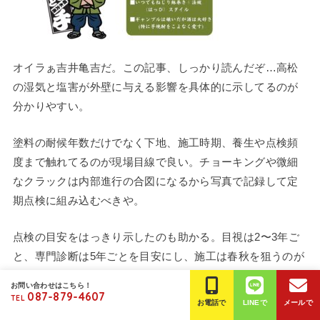
オイラぁ吉井亀吉だ。この記事、しっかり読んだぞ…高松
の湿気と塩害が外壁に与える影響を具体的に示してるのが
分かりやすい。
塗料の耐候年数だけでなく下地、施工時期、養生や点検頻
度まで触れてるのが現場目線で良い。チョーキングや微細
なクラックは内部進行の合図になるから写真で記録して定
期点検に組み込むべきや。
点検の目安をはっきり示したのも助かる。目視は2〜3年ご
と、専門診断は5年ごとを目安にし、施工は春秋を狙うのが
失敗少ない。
お問い合わせはこちら！
087-879-4607
TEL
お電話で
LINEで
メールで
シリコン系は費用対効果、フッ素系は長期維持を見込む選