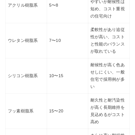
やすいが耐候性は
アクリル樹脂系
5〜8
短め、コスト重視
の住宅向け
柔軟性があり追従
性が高い、コスト
ウレタン樹脂系
7〜10
と性能のバランス
が取れている
耐候性が高く色あ
せしにくい、一般
シリコン樹脂系
10〜15
住宅で採用例が多
い
耐久性と耐汚染性
が高く長期維持を
フッ素樹脂系
15〜20
見込めるがコスト
高め