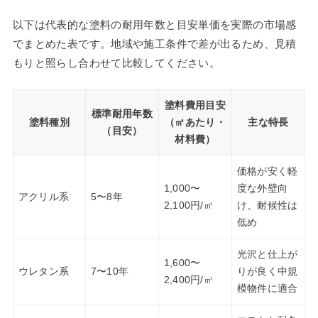
以下は代表的な塗料の耐用年数と目安単価を実際の市場感
でまとめた表です。地域や施工条件で差が出るため、見積
もりと照らし合わせて比較してください。
塗料費用目安
標準耐用年数
塗料種別
（㎡あたり・
主な特長
（目安）
材料費）
価格が安く軽
1,000〜
度な外壁向
アクリル系
5〜8年
2,100円/㎡
け、耐候性は
低め
光沢と仕上が
1,600〜
ウレタン系
7〜10年
りが良く中規
2,400円/㎡
模物件に適合