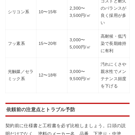
コストと耐久
2,300〜
のバランスが
シリコン系
10〜15年
3,500円/㎡
良く採用が多
い
高耐候・低汚
3,000〜
フッ素系
15〜20年
染で長期維持
5,000円/㎡
に有利
汚れにくさや
光触媒／セラ
3,000〜
親水性でメン
12〜18年
ミック系
9,500円/㎡
テナンス頻度
を下げる
依頼前の注意点とトラブル予防
契約前に仕様書と工程書を必ず比較しましょう。口頭の説
明だけでなく、塗料のメーカー名、品番、下塗り・中塗