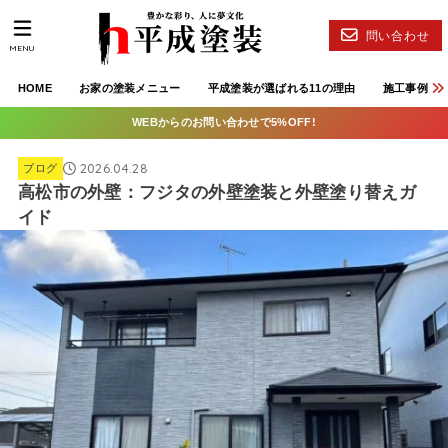
問い合わせ
MENU
HOME
お家の塗装メニュー
平成塗装が選ばれる11の理由
施工事例
WEBからのお問い合わせで5%OFF!
2026.04.28
ブログ
高松市の外壁：フジタの外壁塗装と外壁塗り替えガ
イド