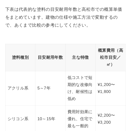
下表は代表的な塗料の目安耐用年数と高松市での概算単価
をまとめています。建物の仕様や施工方法で変動するの
で、あくまで比較の参考にしてください。
概算費用（高
塗料種別
目安耐用年数
主な特徴
松市目安／
㎡）
低コストで短
期的な改修向
¥1,200〜
アクリル系
5～7年
け、耐候性は
¥1,800
低め
費用対効果に
¥2,200〜
シリコン系
10～15年
優れ、住宅で
¥3,200
最も一般的