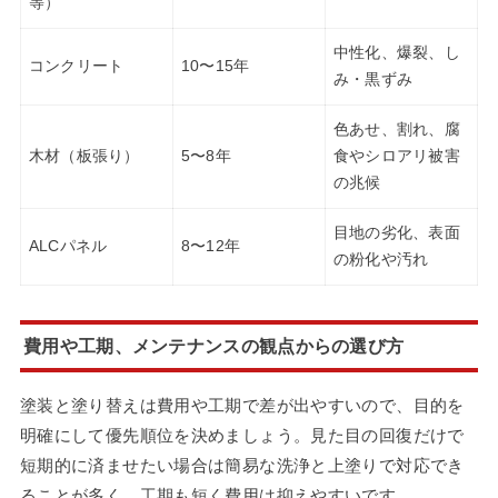
等）
中性化、爆裂、し
コンクリート
10〜15年
み・黒ずみ
色あせ、割れ、腐
木材（板張り）
5〜8年
食やシロアリ被害
の兆候
目地の劣化、表面
ALCパネル
8〜12年
の粉化や汚れ
費用や工期、メンテナンスの観点からの選び方
塗装と塗り替えは費用や工期で差が出やすいので、目的を
明確にして優先順位を決めましょう。見た目の回復だけで
短期的に済ませたい場合は簡易な洗浄と上塗りで対応でき
ることが多く、工期も短く費用は抑えやすいです。