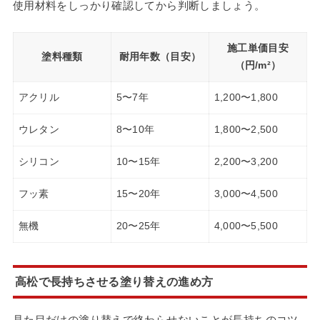
使用材料をしっかり確認してから判断しましょう。
施工単価目安
塗料種類
耐用年数（目安）
（円/m²）
アクリル
5〜7年
1,200〜1,800
ウレタン
8〜10年
1,800〜2,500
シリコン
10〜15年
2,200〜3,200
フッ素
15〜20年
3,000〜4,500
無機
20〜25年
4,000〜5,500
高松で長持ちさせる塗り替えの進め方
見た目だけの塗り替えで終わらせないことが長持ちのコツ