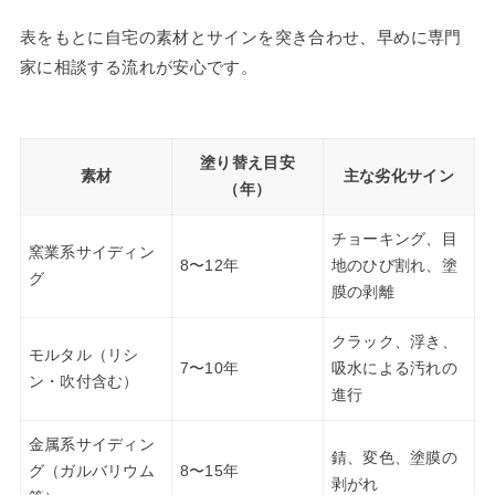
表をもとに自宅の素材とサインを突き合わせ、早めに専門
家に相談する流れが安心です。
塗り替え目安
素材
主な劣化サイン
（年）
チョーキング、目
窯業系サイディン
8〜12年
地のひび割れ、塗
グ
膜の剥離
クラック、浮き、
モルタル（リシ
7〜10年
吸水による汚れの
ン・吹付含む）
進行
金属系サイディン
錆、変色、塗膜の
グ（ガルバリウム
8〜15年
剥がれ