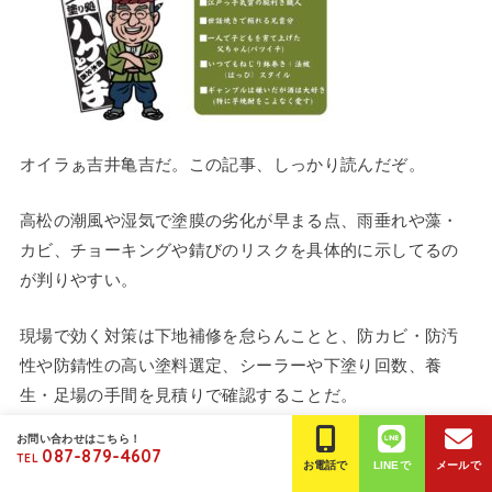
オイラぁ吉井亀吉だ。この記事、しっかり読んだぞ。
高松の潮風や湿気で塗膜の劣化が早まる点、雨垂れや藻・
カビ、チョーキングや錆びのリスクを具体的に示してるの
が判りやすい。
現場で効く対策は下地補修を怠らんことと、防カビ・防汚
性や防錆性の高い塗料選定、シーラーや下塗り回数、養
生・足場の手間を見積りで確認することだ。
お問い合わせはこちら！
施工管理―塗膜厚みや乾燥時間の管理―が寿命を左右する
087-879-4607
TEL
お電話で
LINEで
メールで
から、保証内容や施工記録の有無も業者選びの重要ポイン