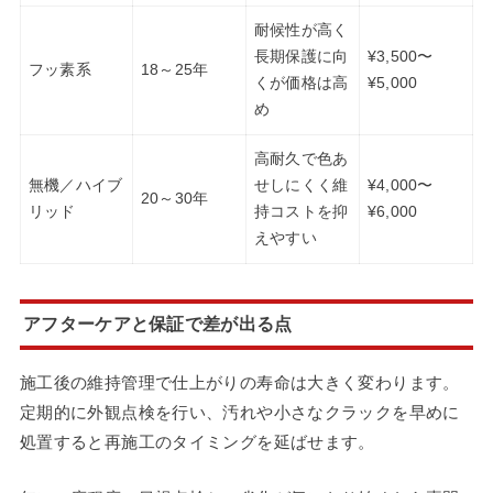
耐候性が高く
長期保護に向
¥3,500〜
フッ素系
18～25年
くが価格は高
¥5,000
め
高耐久で色あ
無機／ハイブ
せしにくく維
¥4,000〜
20～30年
リッド
持コストを抑
¥6,000
えやすい
アフターケアと保証で差が出る点
施工後の維持管理で仕上がりの寿命は大きく変わります。
定期的に外観点検を行い、汚れや小さなクラックを早めに
処置すると再施工のタイミングを延ばせます。