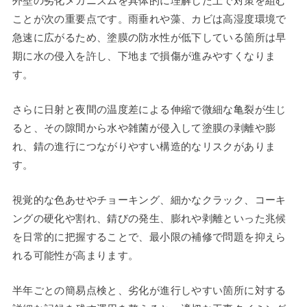
外壁の劣化メカニズムを具体的に理解した上で対策を組む
ことが次の重要点です。雨垂れや藻、カビは高湿度環境で
急速に広がるため、塗膜の防水性が低下している箇所は早
期に水の侵入を許し、下地まで損傷が進みやすくなりま
す。
さらに日射と夜間の温度差による伸縮で微細な亀裂が生じ
ると、その隙間から水や雑菌が侵入して塗膜の剥離や膨
れ、錆の進行につながりやすい構造的なリスクがありま
す。
視覚的な色あせやチョーキング、細かなクラック、コーキ
ングの硬化や割れ、錆びの発生、膨れや剥離といった兆候
を日常的に把握することで、最小限の補修で問題を抑えら
れる可能性が高まります。
半年ごとの簡易点検と、劣化が進行しやすい箇所に対する