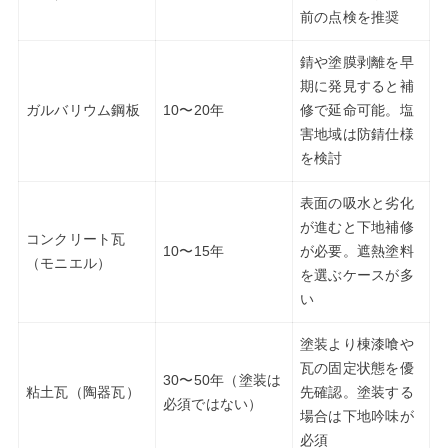
前の点検を推奨
錆や塗膜剥離を早
期に発見すると補
ガルバリウム鋼板
10〜20年
修で延命可能。塩
害地域は防錆仕様
を検討
表面の吸水と劣化
が進むと下地補修
コンクリート瓦
10〜15年
が必要。遮熱塗料
（モニエル）
を選ぶケースが多
い
塗装より棟漆喰や
瓦の固定状態を優
30〜50年（塗装は
粘土瓦（陶器瓦）
先確認。塗装する
必須ではない）
場合は下地吟味が
必須