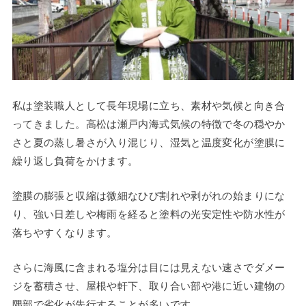
私は塗装職人として長年現場に立ち、素材や気候と向き合
ってきました。高松は瀬戸内海式気候の特徴で冬の穏やか
さと夏の蒸し暑さが入り混じり、湿気と温度変化が塗膜に
繰り返し負荷をかけます。
塗膜の膨張と収縮は微細なひび割れや剥がれの始まりにな
り、強い日差しや梅雨を経ると塗料の光安定性や防水性が
落ちやすくなります。
さらに海風に含まれる塩分は目には見えない速さでダメー
ジを蓄積させ、屋根や軒下、取り合い部や港に近い建物の
隅部で劣化が先行することが多いです。