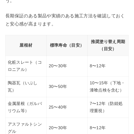
う。
長期保証のある製品や実績のある施工方法を確認しておく
と安心感が高まります。
推奨塗り替え周期
屋根材
標準寿命（目安）
（目安）
化粧スレート（コ
20〜30年
8〜12年
ロニアル）
陶器瓦（いぶし
10〜15年（下地・
30〜50年
瓦）
漆喰点検を含む）
金属屋根（ガルバ
7〜12年（防錆処
25〜40年
リウム等）
理重視）
アスファルトシン
20〜30年
8〜12年
グル