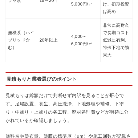
フッ素
15～20年
5,000円/㎡
け、初期投資
は高め
非常に高耐久
無機系（ハイ
で長期コスト
4,000～
ブリッド含
20年以上
低減に有利、
6,000円/㎡
む）
特殊下地で効
果大
見積もりと業者選びのポイント
見積もりは総額だけで判断せず内訳を見ることが肝心で
す。足場設置、養生、高圧洗浄、下地処理や補修、下塗
り・中塗り・上塗りの各工程、廃材処理費などが明確に分
かれているか確認しましょう。
塗料名や塗布量、塗膜の標準厚（μm）や施工回数が記載さ