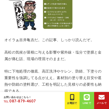
オイラぁ吉井亀吉だ。この記事、しっかり読んだぞ。
高松の気候が屋根に与える影響や紫外線・塩分で塗膜と金
属が痛む話、現場の理屈そのままだ。
特に下地処理の徹底、高圧洗浄やケレン、防錆、下塗りの
重要性を強調してる点がええ。素材別の塗り替え目安や遮
熱や防錆の塗料選び、工程を明記した見積りの必要性も納
得できる。
お問い合わせはこちら！
087-879-4607
TEL
施工時の気温や湿度、風の管理、養生と足場の丁寧さが仕
お電話で
LINEで
メールで