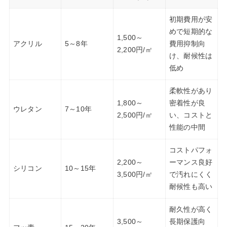
初期費用が安
めで短期的な
1,500～
アクリル
5～8年
費用抑制向
2,200円/㎡
け、耐候性は
低め
柔軟性があり
1,800～
密着性が良
ウレタン
7～10年
2,500円/㎡
い、コストと
性能の中間
コストパフォ
2,200～
ーマンス良好
シリコン
10～15年
3,500円/㎡
で汚れにくく
耐候性も高い
耐久性が高く
3,500～
長期保護向