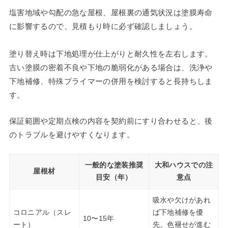
塩害地域や勾配の急な屋根、屋根裏の通気状況は塗膜寿命
に影響するので、見積もり時に必ず確認しましょう。
塗り替え時は下地処理が仕上がりと耐久性を左右します。
古い塗膜の密着不良や下地の脆弱化がある場合は、洗浄や
下地補修、特殊プライマーの併用を検討すると長持ちしま
す。
保証範囲や定期点検の内容を契約前にすり合わせると、後
のトラブルを避けやすくなります。
一般的な塗装推奨
大和ハウスでの注
屋根材
目安（年）
意点
吸水や欠けがあれ
コロニアル（スレ
ば下地補修を優
10〜15年
ート）
先。色褪せが進む