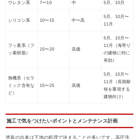
ウレタン系
7〜10
中
5月、10月
5月、10月〜
シリコン系
10〜15
中〜高
11月
5月、10月〜
フッ素系（フ
11月（海寄り
15〜20
高価
ッ素樹脂）
の建物に特に
有効）
5月、10月〜
無機系（セラ
11月（長期耐
ミック含有な
15〜25
高価
候を重視する
ど）
建物向け）
施工で気をつけたいポイントとメンテナンス計画
塗装の出来は下地の処理で決まることが多いです。高圧洗