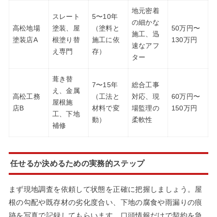
地元密着
スレート
5〜10年
の細かな
高松地場
塗装、屋
（塗料と
50万円〜
施工、迅
塗装店A
根塗り替
施工に依
130万円
速なアフ
え専門
存）
ター
葺き替
7〜15年
総合工事
え、金属
高松工務
（工法と
対応、現
60万円〜
屋根施
店B
材料で変
場監理の
150万円
工、下地
動）
柔軟性
補修
任せるか決めるための実務的ステップ
まず現地調査を依頼して状態を正確に把握しましょう。屋
根の勾配や既存材の劣化度合い、下地の腐食や雨漏りの痕
跡を写真で記録してもらいます。口頭情報だけで契約を急