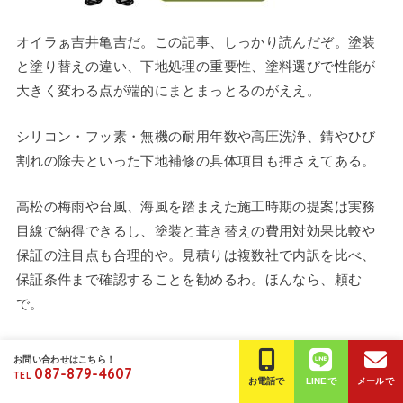
オイラぁ吉井亀吉だ。この記事、しっかり読んだぞ。塗装
と塗り替えの違い、下地処理の重要性、塗料選びで性能が
大きく変わる点が端的にまとまっとるのがええ。
シリコン・フッ素・無機の耐用年数や高圧洗浄、錆やひび
割れの除去といった下地補修の具体項目も押さえてある。
高松の梅雨や台風、海風を踏まえた施工時期の提案は実務
目線で納得できるし、塗装と葺き替えの費用対効果比較や
保証の注目点も合理的や。見積りは複数社で内訳を比べ、
保証条件まで確認することを勧めるわ。ほんなら、頼む
で。
ご相談・お見積りはもちろん無料です♪
お問い合わせはこちら！
087-879-4607
TEL
お電話で
LINEで
メールで