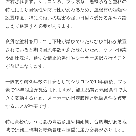
左右されます。シリコン系、フッ素系、無機系など塗料の
特性により耐候性や防汚性が変わるため、屋根材の種類や
設置環境、特に海沿いの塩害や強い日射を受ける条件を踏
まえて選定する必要があります。
良質な塗料を用いても下地が錆びていたりひび割れが放置
されていると期待耐久年数を満たせないため、ケレン作業
や高圧洗浄、適切な錆止め処理やシーラー選択を行うこと
が前提になります。
一般的な耐久年数の目安としてシリコンで10年前後、フッ
素で15年程度が見込まれますが、施工品質と気候条件で大
きく変動するため、メーカーの指定膜厚と乾燥条件を遵守
することが重要です。
特に高松のように夏の高温多湿や梅雨期、台風期がある地
域では施工時期と乾燥管理を慎重に選ぶ必要があります。