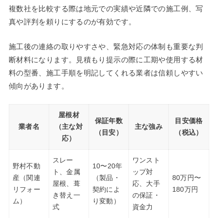
複数社を比較する際は地元での実績や近隣での施工例、写
真や評判を頼りにするのが有効です。
施工後の連絡の取りやすさや、緊急対応の体制も重要な判
断材料になります。見積もり提示の際に工期や使用する材
料の型番、施工手順を明記してくれる業者は信頼しやすい
傾向があります。
屋根材
保証年数
目安価格
業者名
（主な対
主な強み
（目安）
（税込）
応）
スレー
ワンスト
野村不動
10〜20年
ト、金属
ップ対
産（関連
（製品・
80万円〜
屋根、葺
応、大手
リフォー
契約によ
180万円
き替え一
の保証・
ム）
り変動）
式
資金力