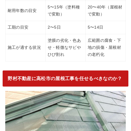
5〜15年（塗料種
20〜40年（屋根材
耐用年数の目安
で変動）
で変動）
工期の目安
2〜5日
5〜14日
塗膜の劣化・色あ
広範囲の腐食・下
施工が適する状況
せ・軽微なサビや
地の損傷・屋根材
ひび割れ
の老朽化
野村不動産に高松市の屋根工事を任せるべきなのか？