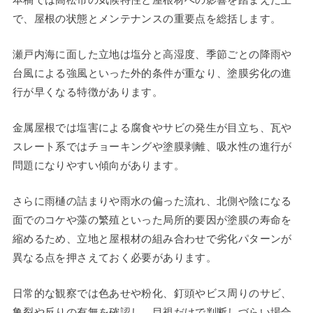
で、屋根の状態とメンテナンスの重要点を総括します。
瀬戸内海に面した立地は塩分と高湿度、季節ごとの降雨や
台風による強風といった外的条件が重なり、塗膜劣化の進
行が早くなる特徴があります。
金属屋根では塩害による腐食やサビの発生が目立ち、瓦や
スレート系ではチョーキングや塗膜剥離、吸水性の進行が
問題になりやすい傾向があります。
さらに雨樋の詰まりや雨水の偏った流れ、北側や陰になる
面でのコケや藻の繁殖といった局所的要因が塗膜の寿命を
縮めるため、立地と屋根材の組み合わせで劣化パターンが
異なる点を押さえておく必要があります。
日常的な観察では色あせや粉化、釘頭やビス周りのサビ、
亀裂や反りの有無を確認し、目視だけで判断しづらい場合