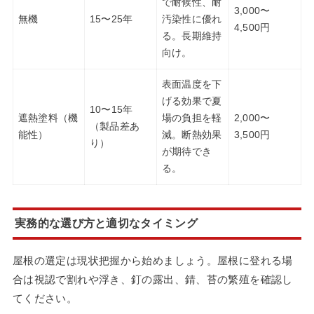
で耐候性、耐
3,000〜
無機
15〜25年
汚染性に優れ
4,500円
る。長期維持
向け。
表面温度を下
げる効果で夏
10〜15年
遮熱塗料（機
場の負担を軽
2,000〜
（製品差あ
能性）
減。断熱効果
3,500円
り）
が期待でき
る。
実務的な選び方と適切なタイミング
屋根の選定は現状把握から始めましょう。屋根に登れる場
合は視認で割れや浮き、釘の露出、錆、苔の繁殖を確認し
てください。