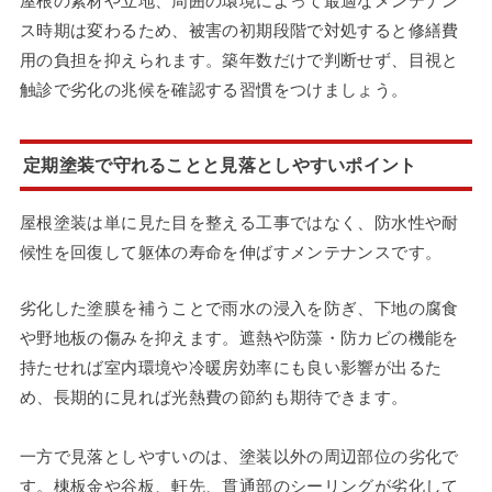
屋根の素材や立地、周囲の環境によって最適なメンテナン
ス時期は変わるため、被害の初期段階で対処すると修繕費
用の負担を抑えられます。築年数だけで判断せず、目視と
触診で劣化の兆候を確認する習慣をつけましょう。
定期塗装で守れることと見落としやすいポイント
屋根塗装は単に見た目を整える工事ではなく、防水性や耐
候性を回復して躯体の寿命を伸ばすメンテナンスです。
劣化した塗膜を補うことで雨水の浸入を防ぎ、下地の腐食
や野地板の傷みを抑えます。遮熱や防藻・防カビの機能を
持たせれば室内環境や冷暖房効率にも良い影響が出るた
め、長期的に見れば光熱費の節約も期待できます。
一方で見落としやすいのは、塗装以外の周辺部位の劣化で
す。棟板金や谷板、軒先、貫通部のシーリングが劣化して