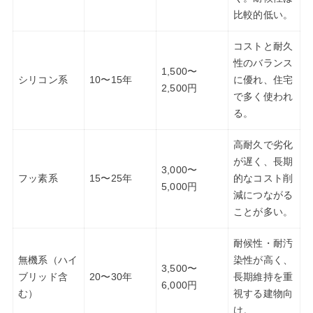
比較的低い。
コストと耐久
性のバランス
1,500〜
シリコン系
10〜15年
に優れ、住宅
2,500円
で多く使われ
る。
高耐久で劣化
が遅く、長期
3,000〜
フッ素系
15〜25年
的なコスト削
5,000円
減につながる
ことが多い。
耐候性・耐汚
無機系（ハイ
染性が高く、
3,500〜
ブリッド含
20〜30年
長期維持を重
6,000円
む）
視する建物向
け。