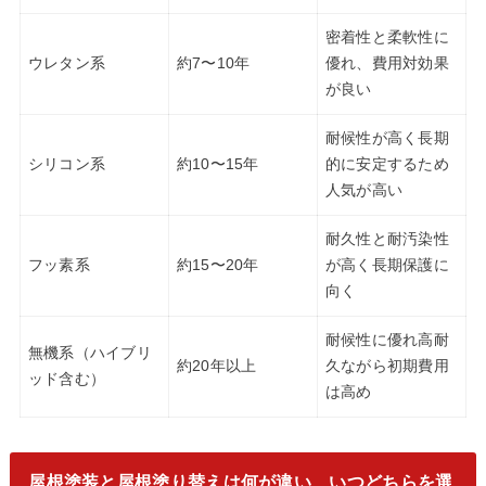
密着性と柔軟性に
ウレタン系
約7〜10年
優れ、費用対効果
が良い
耐候性が高く長期
シリコン系
約10〜15年
的に安定するため
人気が高い
耐久性と耐汚染性
フッ素系
約15〜20年
が高く長期保護に
向く
耐候性に優れ高耐
無機系（ハイブリ
約20年以上
久ながら初期費用
ッド含む）
は高め
屋根塗装と屋根塗り替えは何が違い、いつどちらを選