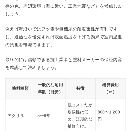
存の色、周辺環境（海に近い、工業地帯など）を考慮しま
しょう。
例えば海沿いではフッ素や無機系の耐塩害性が有利です
し、遮熱性を優先すれば表面温度を下げる効果で室内温度
の負担を軽減できます。
最終的には信頼できる施工業者と塗料メーカーの保証内容
を確認して決めましょう。
一般的な耐用
概算費用
塗料種類
特徴
年数（目安）
（㎡）
低コストだが
耐候性は低
800〜1,200
アクリル
5〜8年
め。短期的な
円
補修向け。