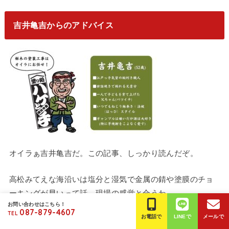
吉井亀吉からのアドバイス
オイラぁ吉井亀吉だ。この記事、しっかり読んだぞ。
高松みてえな海沿いは塩分と湿気で金属の錆や塗膜のチョ
ーキングが早いって話、現場の感覚と合うわ。
お問い合わせはこちら！
087-879-4607
TEL
お電話で
LINEで
メールで
屋根材別の症状、樋の詰まりや北面のコケ、洗浄と下地処