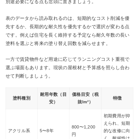
別途必要になる点も念頭に置きましょう。
表のデータから読み取れるのは、短期的なコスト削減を優
先するか、長期的な耐久性を優先するかで選択が変わる点
です。例えば住宅を長く維持する予定なら耐久年数の長い
塗料を選ぶと将来の塗り替え回数を減らせます。
一方で賃貸物件など用途に応じてランニングコスト重視で
選ぶ場面もあります。現状の屋根材と予算感を照らし合わ
せて判断しましょう。
耐用年数（目
価格目安（税
塗料種別
特徴
安）
抜/m²）
初期費用が抑
えられ、短期
800〜1,200
アクリル系
5〜8年
的な改修に向
円
く。耐候性は