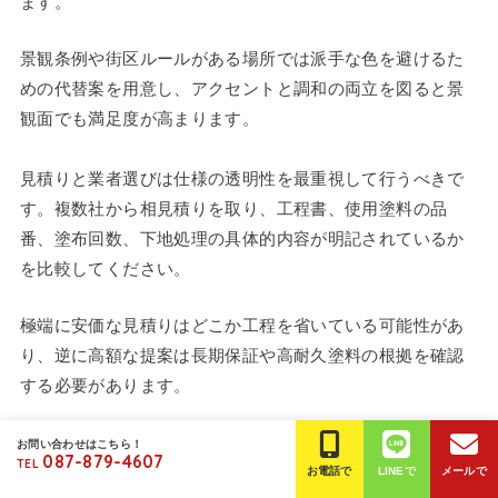
ます。
景観条例や街区ルールがある場所では派手な色を避けるた
めの代替案を用意し、アクセントと調和の両立を図ると景
観面でも満足度が高まります。
見積りと業者選びは仕様の透明性を最重視して行うべきで
す。複数社から相見積りを取り、工程書、使用塗料の品
番、塗布回数、下地処理の具体的内容が明記されているか
を比較してください。
極端に安価な見積りはどこか工程を省いている可能性があ
り、逆に高額な提案は長期保証や高耐久塗料の根拠を確認
する必要があります。
地元で塩害対策に慣れている業者は気候に合った施工時期
お問い合わせはこちら！
087-879-4607
TEL
や材料選定のノウハウを持っていることが多く、長期的な
お電話で
LINEで
メールで