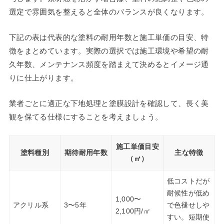
選定で雰囲気を整えると全体のバランスが良くなります。
下記の表は代表的な塗料の耐用年数と施工単価の目安、特
徴をまとめています。実際の選択では施工環境や希望の耐
久年数、メンテナンス頻度を踏まえて決めるとイメージ通
りに仕上がります。
業者ごとに適正な下地処理と塗膜設計を確認して、長く美
観を保てる仕様にすることを考えましょう。
施工単価目安
塗料種別
期待耐用年数
主な特徴
（㎡）
低コストだが
耐候性が低め
1,000〜
アクリル系
3〜5年
で色褪せしや
2,100円/㎡
すい。短期使