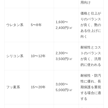
用向け
価格と仕上が
りのバランス
1,600〜
ウレタン系
5〜8年
が良く、艶の
2,400円/㎡
ある仕上げに
向く
耐候性とコス
2,300〜
トのバランス
シリコン系
10〜12年
3,500円/㎡
が良く、汎用
的に使われる
耐候性・防汚
性に優れ、長
3,000〜
フッ素系
15〜20年
期保護を重視
5,000円/㎡
する場合に適
する