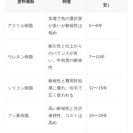
塗料種類
特徴
安）
安価で色の選択肢
アクリル樹脂
が多いが耐候性は
5〜8年
低め
耐久性と仕上がり
のバランスが良
ウレタン樹脂
7〜10年
い。中程度の耐候
性
耐候性と費用対効
シリコン樹脂
果に優れ、住宅で
12〜15年
広く使われる
高い耐候性と光沢
フッ素樹脂
保持性。コストは
15〜20年
高め