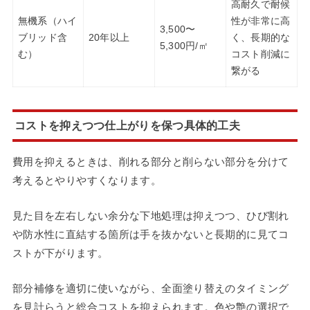
高耐久で耐候
無機系（ハイ
性が非常に高
3,500〜
ブリッド含
20年以上
く、長期的な
5,300円/㎡
む）
コスト削減に
繋がる
コストを抑えつつ仕上がりを保つ具体的工夫
費用を抑えるときは、削れる部分と削らない部分を分けて
考えるとやりやすくなります。
見た目を左右しない余分な下地処理は抑えつつ、ひび割れ
や防水性に直結する箇所は手を抜かないと長期的に見てコ
ストが下がります。
部分補修を適切に使いながら、全面塗り替えのタイミング
を見計らうと総合コストを抑えられます。色や艶の選択で