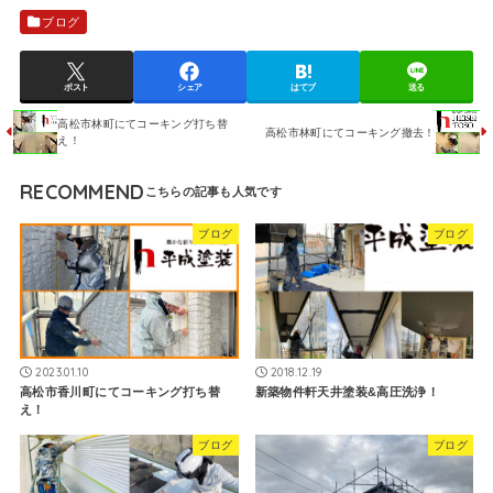
ブログ
ポスト
シェア
はてブ
送る
高松市林町にてコーキング打ち替
高松市林町にてコーキング撤去！
え！
RECOMMEND
ブログ
ブログ
2023.01.10
2018.12.19
高松市香川町にてコーキング打ち替
新築物件軒天井塗装&高圧洗浄！
え！
ブログ
ブログ