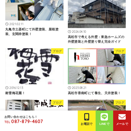
2021.02.11
丸亀市土器町にて外壁塗装、屋根塗
2026.04.10
装、玄関枠塗装！
高松市で考える外壁：東急ホームズの
外壁塗装と外壁塗り替え完全ガイド
ブログ
ブログ
2016.12.13
2023.08.21
耐雪梅花麗！
高松市香南町にて養生、天井塗装！
ブログ
ブログ
お問い合わせはこちら！
087-879-4607
TEL
お電話で
LINEで
メールで