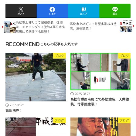
ポスト
シェア
はてブ
送る
高松市上林町にて屋根塗装、樋塗
高松市上林町にて外壁多彩模様塗
装、エアコンダクト塗装&高松市鬼
装、屋根塗装！
無町にて鉄部下地処理！
RECOMMEND
ブログ
ブログ
2025.08.26
高松市香西南町にて外壁塗装、天井塗
装、付帯部塗装！
2016.06.21
高圧洗浄！
ブログ
ブログ