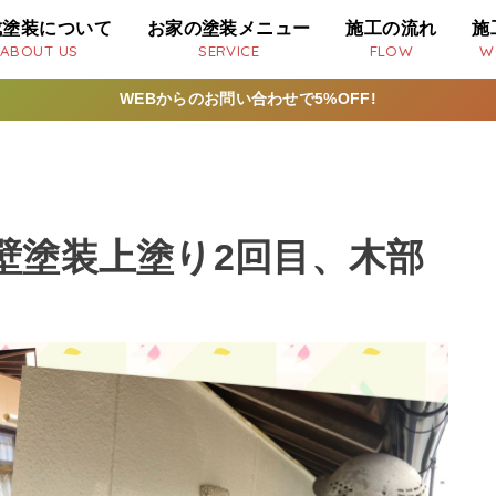
成塗装について
お家の塗装メニュー
施工の流れ
施
ABOUT US
SERVICE
FLOW
W
WEBからのお問い合わせで5%OFF!
壁塗装上塗り2回目、木部