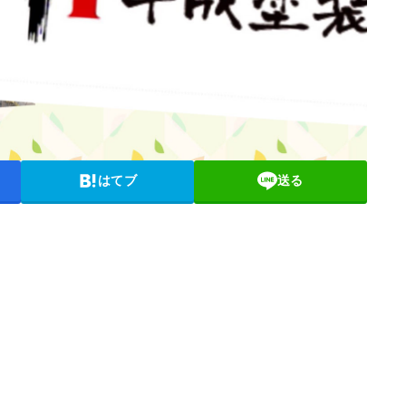
はてブ
送る