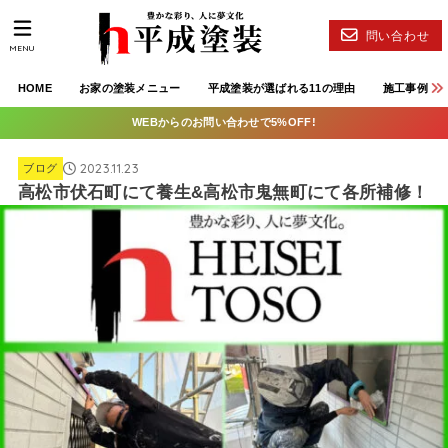
問い合わせ
MENU
HOME
お家の塗装メニュー
平成塗装が選ばれる11の理由
施工事例
WEBからのお問い合わせで5%OFF!
2023.11.23
ブログ
高松市伏石町にて養生&高松市鬼無町にて各所補修！