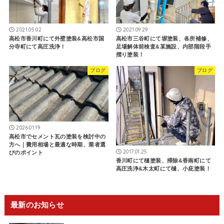
2021.05.02
2021.09.29
高松市香川町にて外壁塗装&高松市国
高松市三谷町にて塀塗装、各所補修、
分寺町にて高圧洗浄！
足場解体前検査&某施設、内部階段手
摺り塗装！
ブログ
ブログ
2026.01.19
高松市でセメント瓦の塗装を検討中の
方へ｜費用相場と最適な時期、業者選
2017.01.25
びのポイント
香川町にて樋塗装、掃除&香南町にて
高圧洗浄&木太町にて樋、小庇塗装！
最新のお知らせ