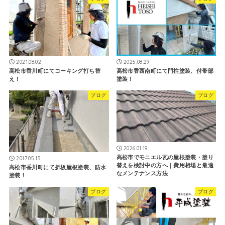
2021.08.02
2025.08.29
高松市香川町にてコーキング打ち替
高松市香西南町にて門柱塗装、付帯部
え！
塗装！
ブログ
ブログ
2026.01.19
高松市でモニエル瓦の屋根塗装・塗り
2017.05.15
替えを検討中の方へ｜費用相場と最適
高松市香川町にて折板屋根塗装、防水
なメンテナンス方法
塗装！
ブログ
ブログ