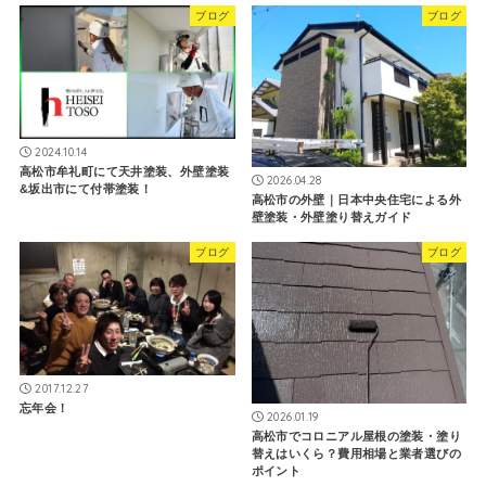
ブログ
ブログ
2024.10.14
高松市牟礼町にて天井塗装、外壁塗装
2026.04.28
&坂出市にて付帯塗装！
高松市の外壁｜日本中央住宅による外
壁塗装・外壁塗り替えガイド
ブログ
ブログ
2017.12.27
忘年会！
2026.01.19
高松市でコロニアル屋根の塗装・塗り
替えはいくら？費用相場と業者選びの
ポイント