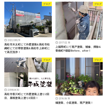
ブログ
ブログ
2022.08.29
2017.02.18
高松市木太町にて外壁塗装&高松市松
上福岡町にて雨戸塗装、補修、掃除&
縄町にて付帯部塗装&高松市上林町に
香南町F様邸Before、after！
て高圧洗浄！
ブログ
ブログ
2018.04.30
高松市香川町にて外壁塗装上塗り2回
目、屋根塗装上塗り2回目！
2016.06.18
樋塗装、小庇塗装、雨戸塗装！