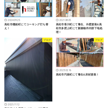
2024.09.25
2021.08.05
高松市檀紙町にてコーキング打ち替
高松市香川町にて養生、外壁塗装&高
え！
松市多肥上町にて新築物件内部下地処
理！
ブログ
ブログ
2023.02.16
高松市円座町にて養生&床材塗装！
2025.11.12