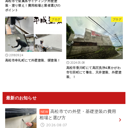
高松市で金属系サイディング外壁塗
装・塗り替え！費用相場と業者選びの
ポイント
ブログ
ブログ
2018.09.24
高松市牟礼町にて外壁塗装、塀塗装！
2024.05.08
高松市香川町にて高圧洗浄&東かがわ
市引田町にて養生、天井塗装、外壁塗
装、！
最新のお知らせ
高松市での外壁・基礎塗装の費用
相場と選び方
2026.08.07