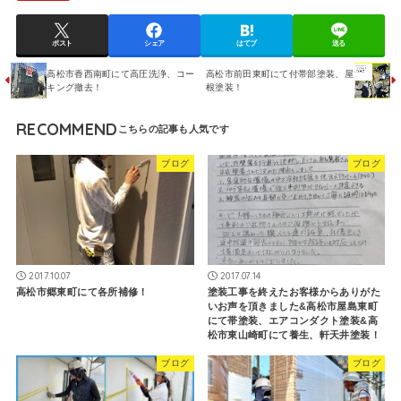
ポスト
シェア
はてブ
送る
高松市香西南町にて高圧洗浄、コー
高松市前田東町にて付帯部塗装、屋
キング撤去！
根塗装！
RECOMMEND
ブログ
ブログ
2017.10.07
2017.07.14
高松市郷東町にて各所補修！
塗装工事を終えたお客様からありがた
いお声を頂きました&高松市屋島東町
にて帯塗装、エアコンダクト塗装&高
松市東山崎町にて養生、軒天井塗装！
ブログ
ブログ