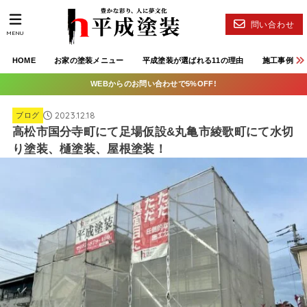
問い合わせ
MENU
HOME
お家の塗装メニュー
平成塗装が選ばれる11の理由
施工事例
WEBからのお問い合わせで5%OFF!
2023.12.18
ブログ
高松市国分寺町にて足場仮設&丸亀市綾歌町にて水切
り塗装、樋塗装、屋根塗装！