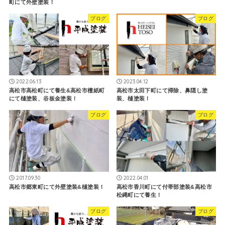
町にて外壁塗装！
ブログ
ブログ
2022.06.13
2023.04.12
高松市高松町にて養生&高松市檀紙町
高松市太田下町にて掃除、鼻隠し塗
にて樋塗装、谷板金塗装！
装、樋塗装！
ブログ
ブログ
2017.09.30
2022.04.01
高松市郷東町にて外壁塗装&樋塗装！
高松市香川町にて付帯部塗装&高松市
松縄町にて養生！
ブログ
ブログ