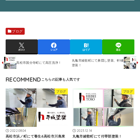
ブログ
ポスト
シェア
はてブ
送る
丸亀市綾歌町にて鼻隠し塗装、軒樋
高松市国分寺町にて高圧洗浄！
塗装！
RECOMMEND
ブログ
ブログ
2022.08.04
2023.12.14
高松市浜ノ町にて養生&高松市川島東
丸亀市綾歌町にて付帯部塗装！