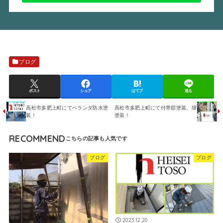
ブログ
ポスト
シェア
はてブ
送る
高松市多肥上町にてベランダ防水塗
高松市多肥上町にて付帯部塗装、塀
装！
塗装！
RECOMMEND
ブログ
ブログ
2023.12.20