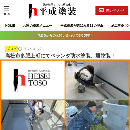
問い合わせ
MENU
HOME
お家の塗装メニュー
平成塗装が選ばれる11の理由
施工事例
WEBからのお問い合わせで5%OFF!
2024.01.27
ブログ
高松市多肥上町にてベランダ防水塗装、塀塗装！