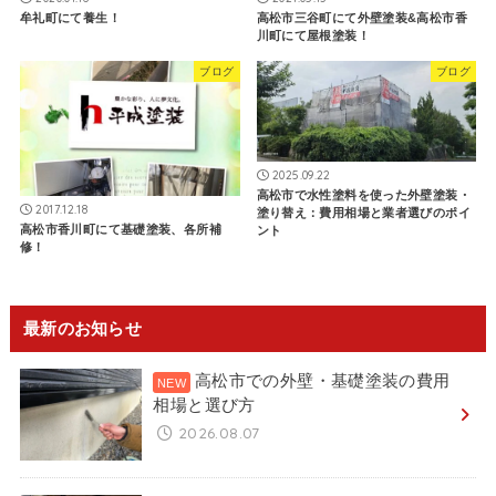
牟礼町にて養生！
高松市三谷町にて外壁塗装&高松市香
川町にて屋根塗装！
ブログ
ブログ
2025.09.22
高松市で水性塗料を使った外壁塗装・
2017.12.18
塗り替え：費用相場と業者選びのポイ
高松市香川町にて基礎塗装、各所補
ント
修！
最新のお知らせ
高松市での外壁・基礎塗装の費用
相場と選び方
2026.08.07