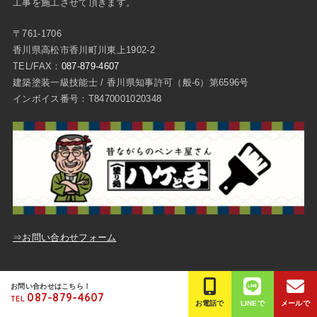
工事を施工させて頂きます。
〒761-1706
香川県高松市香川町川東上1902-2
TEL/FAX：
087-879-4607
建築塗装一級技能士 / 香川県知事許可（般-6）第6596号
インボイス番号：T8470001020348
⇒お問い合わせフォーム
ご質問・お問い合わせ
プライバシーポリシー
お問い合わせはこちら！
087-879-4607
TEL
© Copyright
高松市の外壁塗装は平成塗装
.All Rights Reserved.
お電話で
LINEで
メールで