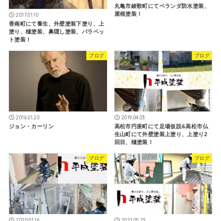
丸亀市綾歌町にてベランダ防水塗装、
屋根塗装！
2017.01.10
香南町にて養生、外壁塗装下塗り、上
塗り、樋塗装、鼻隠し塗装、パラペッ
ト塗装！
ブログ
ブログ
2016.01.20
2019.04.03
ジョン・カーリン
高松市円座町にて足場仮設&高松市仏
生山町にて外壁塗装上塗り、上塗り2
回目、樋塗装！
ブログ
ブログ
2020.01.16
2021.05.13