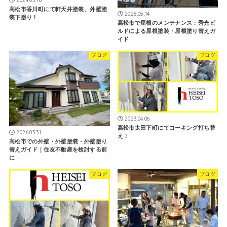
2024.05.16
高松市香川町にて軒天井塗装、外壁塗
2026.05.14
装下塗り！
高松市で屋根のメンテナンス：秀光ビ
ルドによる屋根塗装・屋根塗り替えガ
イド
ブログ
ブログ
2023.04.06
高松市太田下町にてコーキング打ち替
2026.03.31
え！
高松市での外壁・外壁塗装・外壁塗り
替えガイド｜住友不動産を検討する前
に
ブログ
ブログ