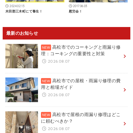
2024.02.13
2017.06.03
木田郡三木町にて養生！
慰労会！
最新のお知らせ
高松市でのコーキングと雨漏り修
理：コーキングの重要性と対策
2026.08.07
高松市での屋根・雨漏り修理の費
用と相場ガイド
2026.08.07
高松市で屋根の雨漏り修理はどこ
に頼むべきか？
2026.08.07