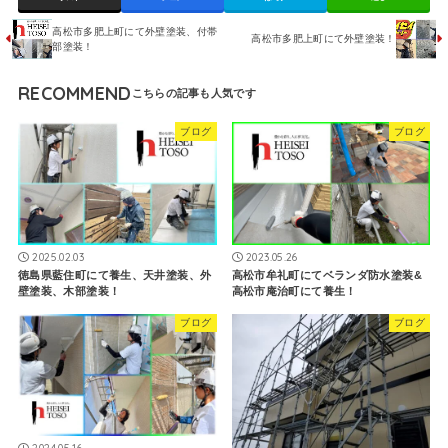
高松市多肥上町にて外壁塗装、付帯
高松市多肥上町にて外壁塗装！
部塗装！
RECOMMEND
ブログ
ブログ
2025.02.03
2023.05.26
徳島県藍住町にて養生、天井塗装、外
高松市牟礼町にてベランダ防水塗装&
壁塗装、木部塗装！
高松市庵治町にて養生！
ブログ
ブログ