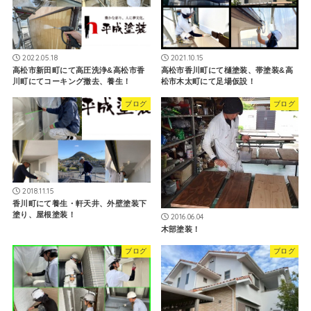
2022.05.18
2021.10.15
高松市新田町にて高圧洗浄&高松市香
高松市香川町にて樋塗装、帯塗装&高
川町にてコーキング撤去、養生！
松市木太町にて足場仮設！
ブログ
ブログ
2018.11.15
香川町にて養生・軒天井、外壁塗装下
塗り、屋根塗装！
2016.06.04
木部塗装！
ブログ
ブログ