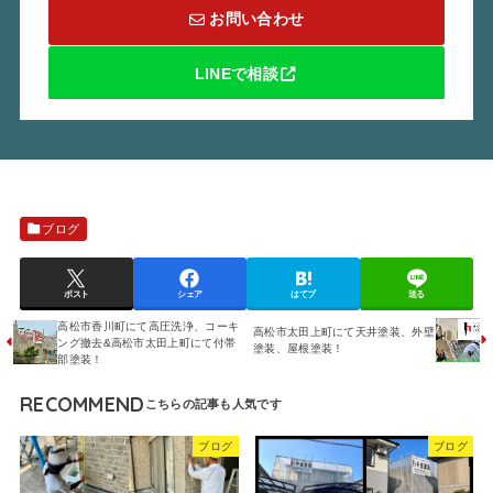
お問い合わせ
LINEで相談
ブログ
ポスト
シェア
はてブ
送る
高松市香川町にて高圧洗浄、コーキ
高松市太田上町にて天井塗装、外壁
ング撤去&高松市太田上町にて付帯
塗装、屋根塗装！
部塗装！
RECOMMEND
ブログ
ブログ