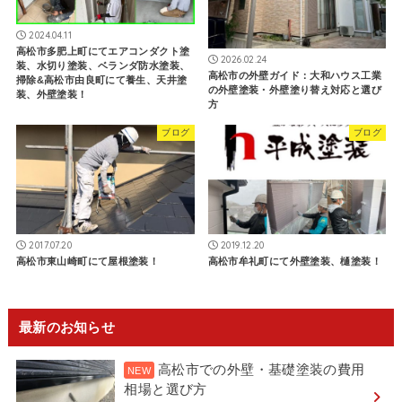
2024.04.11
高松市多肥上町にてエアコンダクト塗
2026.02.24
装、水切り塗装、ベランダ防水塗装、
高松市の外壁ガイド：大和ハウス工業
掃除&高松市由良町にて養生、天井塗
の外壁塗装・外壁塗り替え対応と選び
装、外壁塗装！
方
ブログ
ブログ
2017.07.20
2019.12.20
高松市東山崎町にて屋根塗装！
高松市牟礼町にて外壁塗装、樋塗装！
最新のお知らせ
高松市での外壁・基礎塗装の費用
相場と選び方