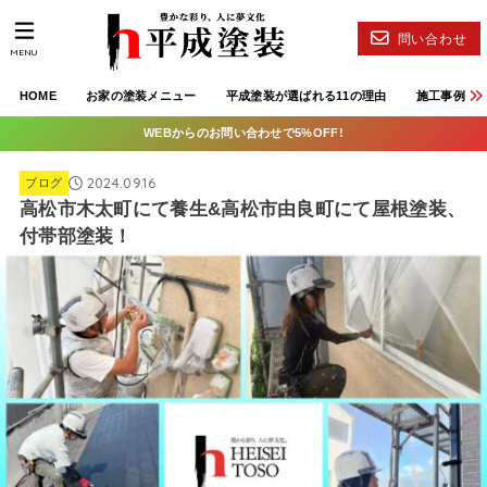
問い合わせ
MENU
HOME
お家の塗装メニュー
平成塗装が選ばれる11の理由
施工事例
WEBからのお問い合わせで5%OFF!
2024.09.16
ブログ
高松市木太町にて養生&高松市由良町にて屋根塗装、
付帯部塗装！