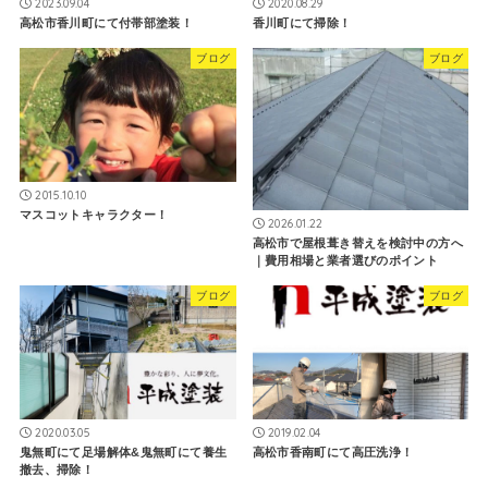
2023.09.04
2020.08.29
高松市香川町にて付帯部塗装！
香川町にて掃除！
ブログ
ブログ
2015.10.10
マスコットキャラクター！
2026.01.22
高松市で屋根葺き替えを検討中の方へ
｜費用相場と業者選びのポイント
ブログ
ブログ
2020.03.05
2019.02.04
鬼無町にて足場解体&鬼無町にて養生
高松市香南町にて高圧洗浄！
撤去、掃除！