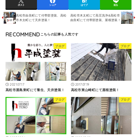
ポスト
シェア
はてブ
送る
高松市由良町にて付帯部塗装、高松
高松市木太町にて高圧洗浄&高松市
市木太町にて天井塗装！
由良町にて付帯部塗装、屋根塗装！
RECOMMEND
ブログ
ブログ
2021.07.17
2017.07.19
高松市屋島東町にて養生、天井塗装！
高松市東山崎町にて屋根塗装！
ブログ
ブログ