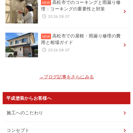
高松市でのコーキングと雨漏り修
理：コーキングの重要性と対策
2026.08.07
高松市での屋根・雨漏り修理の費
用と相場ガイド
2026.08.07
→ブログ記事をさらにみる
平成塗装からお客様へ
施工へのこだわり
コンセプト