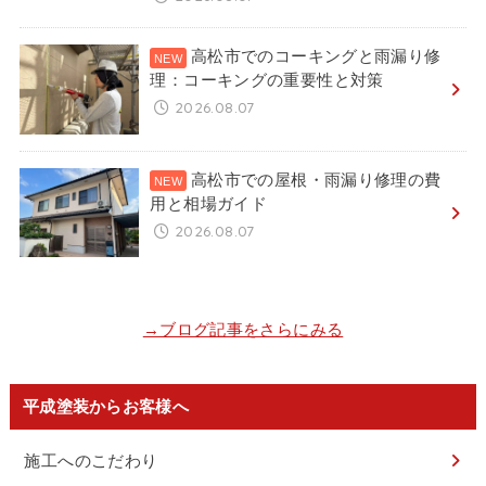
高松市でのコーキングと雨漏り修
理：コーキングの重要性と対策
2026.08.07
高松市での屋根・雨漏り修理の費
用と相場ガイド
2026.08.07
→ブログ記事をさらにみる
平成塗装からお客様へ
施工へのこだわり