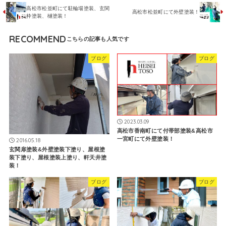
高松市松並町にて駐輪場塗装、玄関
高松市松並町にて外壁塗装！
枠塗装、樋塗装！
RECOMMEND
ブログ
ブログ
2023.03.09
高松市香南町にて付帯部塗装&高松市
一宮町にて外壁塗装！
2016.05.18
玄関扉塗装&外壁塗装下塗り、屋根塗
装下塗り、屋根塗装上塗り、軒天井塗
装！
ブログ
ブログ