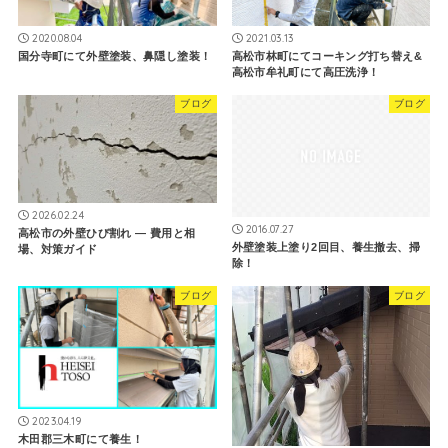
2020.08.04
2021.03.13
国分寺町にて外壁塗装、鼻隠し塗装！
高松市林町にてコーキング打ち替え&
高松市牟礼町にて高圧洗浄！
ブログ
ブログ
2026.02.24
2016.07.27
高松市の外壁ひび割れ — 費用と相
外壁塗装上塗り2回目、養生撤去、掃
場、対策ガイド
除！
ブログ
ブログ
2023.04.19
木田郡三木町にて養生！