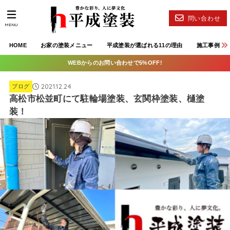
問い合わせ
MENU
HOME
お家の塗装メニュー
平成塗装が選ばれる11の理由
施工事例
WEBからのお問い合わせで5%OFF!
2021.12.24
ブログ
高松市松並町にて駐輪場塗装、玄関枠塗装、樋塗
装！