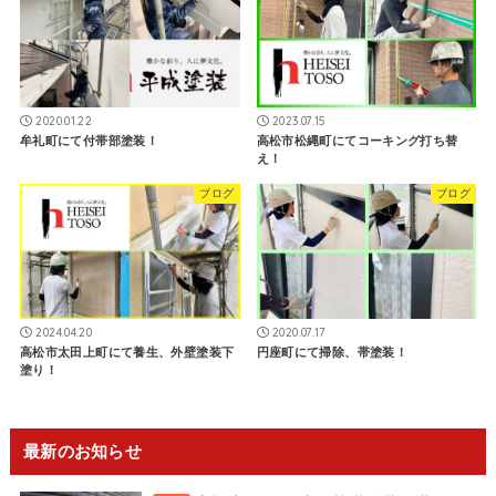
2020.01.22
2023.07.15
牟礼町にて付帯部塗装！
高松市松縄町にてコーキング打ち替
え！
ブログ
ブログ
2024.04.20
2020.07.17
高松市太田上町にて養生、外壁塗装下
円座町にて掃除、帯塗装！
塗り！
最新のお知らせ