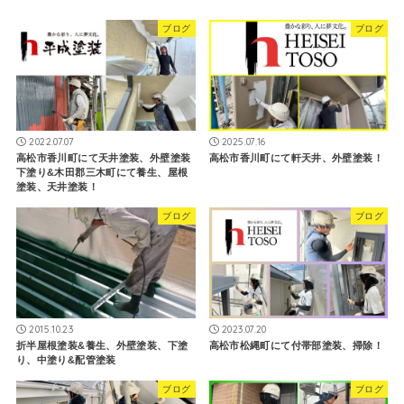
ブログ
ブログ
2022.07.07
2025.07.16
高松市香川町にて天井塗装、外壁塗装
高松市香川町にて軒天井、外壁塗装！
下塗り&木田郡三木町にて養生、屋根
塗装、天井塗装！
ブログ
ブログ
2015.10.23
2023.07.20
折半屋根塗装&養生、外壁塗装、下塗
高松市松縄町にて付帯部塗装、掃除！
り、中塗り&配管塗装
ブログ
ブログ