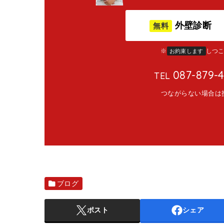
外壁診断
無料
※
しつ
お約束します
087-879-
TEL
つながらない場合は
ブログ
ポスト
シェア