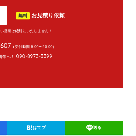
お見積り依頼
無料
こい営業は
絶対に
いたしません！
4607
（受付時間 9:00〜20:00）
090-8973-3399
携帯へ！
はてブ
送る