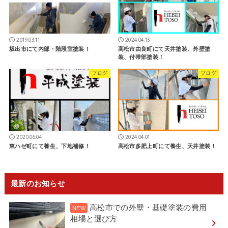
2019.03.11
2024.04.13
坂出市にて内部・階段室塗装！
高松市由良町にて天井塗装、外壁塗
装、付帯部塗装！
ブログ
ブログ
2020.06.04
2024.04.01
東ハゼ町にて養生、下地補修！
高松市多肥上町にて養生、天井塗装！
最新のお知らせ
高松市での外壁・基礎塗装の費用
相場と選び方