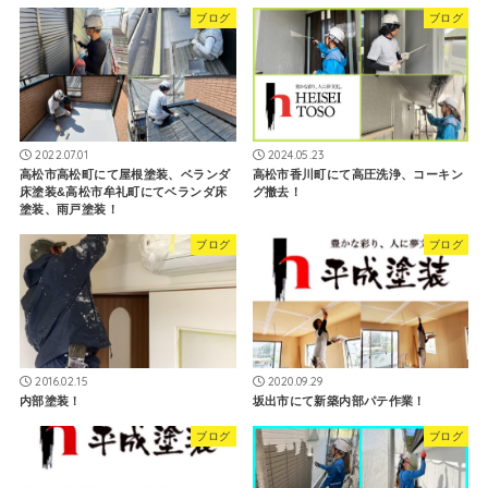
ブログ
ブログ
2022.07.01
2024.05.23
高松市高松町にて屋根塗装、ベランダ
高松市香川町にて高圧洗浄、コーキン
床塗装&高松市牟礼町にてベランダ床
グ撤去！
塗装、雨戸塗装！
ブログ
ブログ
2016.02.15
2020.09.29
内部塗装！
坂出市にて新築内部パテ作業！
ブログ
ブログ