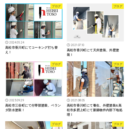
ブログ
ブログ
2024.05.24
2021.07.10
高松市香川町にてコーキング打ち替
高松市香川町にて天井塗装、外壁塗
え！
装！
ブログ
ブログ
2023.09.29
2021.08.05
高松市三谷町にて付帯部塗装、ベラン
高松市香川町にて養生、外壁塗装&高
ダ防水塗装！
松市多肥上町にて新築物件内部下地処
理！
ブログ
ブログ