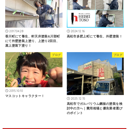
2017.04.28
2024.12.16
香川町にて養生、軒天井塗装&川部町
高松市多肥上町にて養生、外壁塗装！
にて外壁塗装上塗り、上塗り2回目、
屋上塗装下塗り！
ブログ
ブログ
2015.10.10
マスコットキャラクター！
2025.12.15
高松市でガルバリウム鋼板の塗装を検
討中の方へ｜費用相場と優良業者選び
のポイント