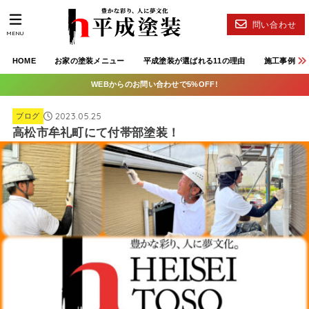
問い合わせ
MENU
HOME
お家の塗装メニュー
平成塗装が選ばれる11の理由
施工事例
WEBからのお問い合わせで5%OFF!
2023.05.25
ブログ
高松市牟礼町にて付帯部塗装！