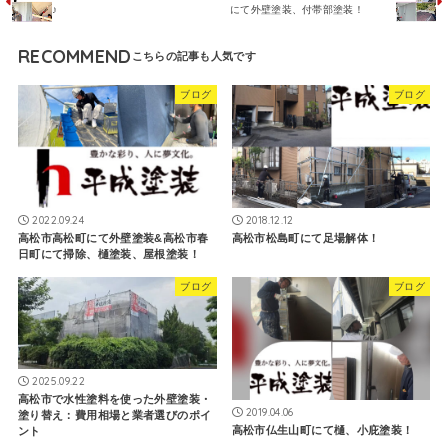
♪
にて外壁塗装、付帯部塗装！
RECOMMEND
ブログ
ブログ
2022.09.24
2018.12.12
高松市高松町にて外壁塗装&高松市春
高松市松島町にて足場解体！
日町にて掃除、樋塗装、屋根塗装！
ブログ
ブログ
2025.09.22
高松市で水性塗料を使った外壁塗装・
2019.04.06
塗り替え：費用相場と業者選びのポイ
高松市仏生山町にて樋、小庇塗装！
ント