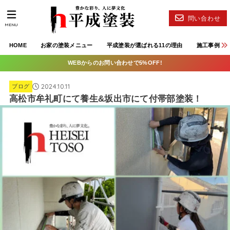
問い合わせ
MENU
HOME
お家の塗装メニュー
平成塗装が選ばれる11の理由
施工事例
WEBからのお問い合わせで5%OFF!
2024.10.11
ブログ
高松市牟礼町にて養生&坂出市にて付帯部塗装！