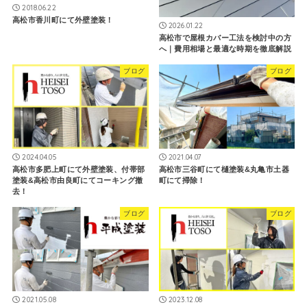
2018.06.22
高松市香川町にて外壁塗装！
2026.01.22
高松市で屋根カバー工法を検討中の方
へ｜費用相場と最適な時期を徹底解説
ブログ
ブログ
2024.04.05
2021.04.07
高松市多肥上町にて外壁塗装、付帯部
高松市三谷町にて樋塗装&丸亀市土器
塗装&高松市由良町にてコーキング撤
町にて掃除！
去！
ブログ
ブログ
2021.05.08
2023.12.08