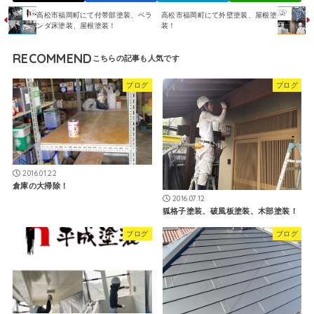
高松市福岡町にて付帯部塗装、ベラ
高松市福岡町にて外壁塗装、屋根塗
ンダ床塗装、屋根塗装！
装！
RECOMMEND
ブログ
ブログ
2016.01.22
倉庫の大掃除！
2016.07.12
狐格子塗装、破風板塗装、木部塗装！
ブログ
ブログ