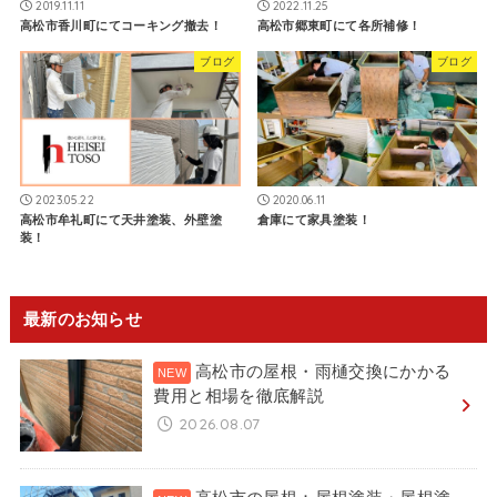
2019.11.11
2022.11.25
高松市香川町にてコーキング撤去！
高松市郷東町にて各所補修！
ブログ
ブログ
2023.05.22
2020.06.11
高松市牟礼町にて天井塗装、外壁塗
倉庫にて家具塗装！
装！
最新のお知らせ
高松市の屋根・雨樋交換にかかる
費用と相場を徹底解説
2026.08.07