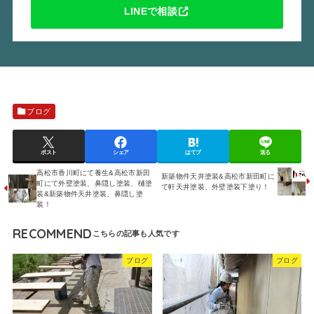
LINEで相談
ブログ
ポスト
シェア
はてブ
送る
高松市香川町にて養生&高松市新田
新築物件天井塗装&高松市新田町に
町にて外壁塗装、鼻隠し塗装、樋塗
て軒天井塗装、外壁塗装下塗り！
装&新築物件天井塗装、鼻隠し塗
装！
RECOMMEND
ブログ
ブログ