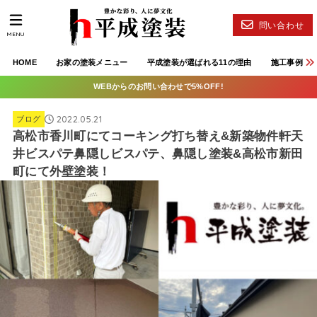
問い合わせ
MENU
HOME
お家の塗装メニュー
平成塗装が選ばれる11の理由
施工事例
WEBからのお問い合わせで5%OFF!
2022.05.21
ブログ
高松市香川町にてコーキング打ち替え&新築物件軒天
井ビスパテ鼻隠しビスパテ、鼻隠し塗装&高松市新田
町にて外壁塗装！