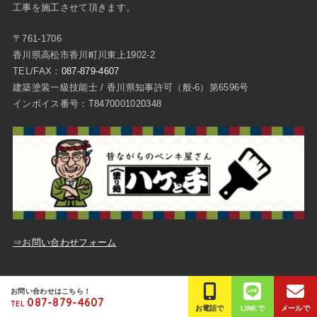
工事を施工させて頂きます。
〒761-1706
香川県高松市香川町川東上1902-2
TEL/FAX：
087-879-4607
建築塗装一級技能士 / 香川県知事許可（般-6）第6596号
インボイス番号：T8470001020348
⇒お問い合わせフォーム
ご質問・お問い合わせ
プライバシーポリシー
お問い合わせはこちら！
087-879-4607
TEL
© Copyright
高松市の外壁塗装は平成塗装
.All Rights Reserved.
お電話で
LINEで
メールで