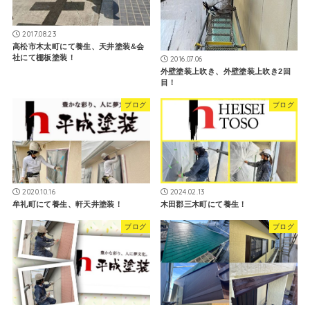
2017.08.23
高松市木太町にて養生、天井塗装&会
社にて棚板塗装！
2016.07.06
外壁塗装上吹き、外壁塗装上吹き2回
目！
ブログ
ブログ
2020.10.16
2024.02.13
牟礼町にて養生、軒天井塗装！
木田郡三木町にて養生！
ブログ
ブログ