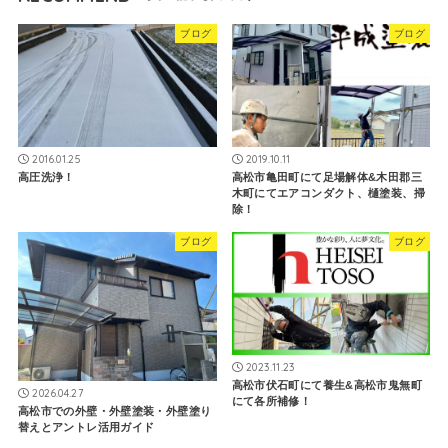
ブログ
ブログ
2016.01.25
2019.10.11
高圧洗浄！
高松市亀田町にて足場解体&木田郡三
木町にてエアコンダクト、樋塗装、掃
除！
ブログ
ブログ
2023.11.23
高松市伏石町にて養生&高松市鬼無町
2026.04.27
にて各所補修！
高松市での外壁・外壁塗装・外壁塗り
替えとアントレ活用ガイド