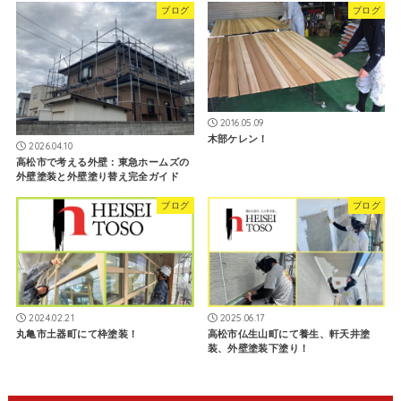
ブログ
ブログ
2016.05.09
木部ケレン！
2026.04.10
高松市で考える外壁：東急ホームズの
外壁塗装と外壁塗り替え完全ガイド
ブログ
ブログ
2024.02.21
2025.06.17
丸亀市土器町にて枠塗装！
高松市仏生山町にて養生、軒天井塗
装、外壁塗装下塗り！