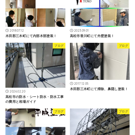
2018.07.12
2023.09.01
木田郡三木町にて内部木部塗装！
高松市香川町にて外壁塗装！
ブログ
ブログ
2017.12.05
木田郡三木町にて掃除、鼻隠し塗装！
2026.02.20
高松市の防水・シート防水・防水工事
の費用と相場ガイド
ブログ
ブログ