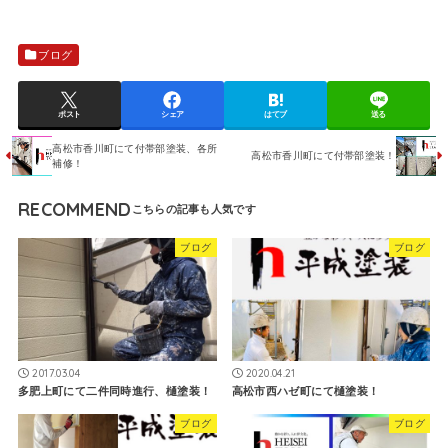
ブログ
ポスト
シェア
はてブ
送る
高松市香川町にて付帯部塗装、各所
高松市香川町にて付帯部塗装！
補修！
RECOMMEND
ブログ
ブログ
2017.03.04
2020.04.21
多肥上町にて二件同時進行、樋塗装！
高松市西ハゼ町にて樋塗装！
ブログ
ブログ