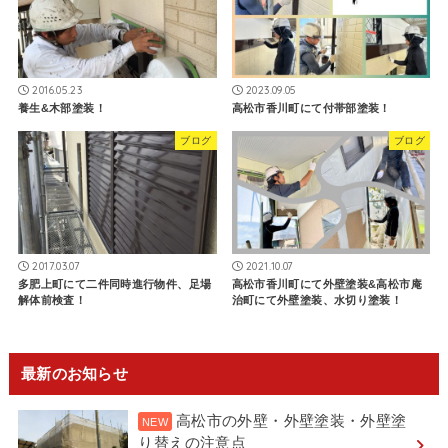
2016.05.23
2023.09.05
養生&木部塗装！
高松市香川町にて付帯部塗装！
ブログ
ブログ
2017.03.07
2021.10.07
多肥上町にて二件同時進行物件、足場
高松市香川町にて外壁塗装&高松市庵
解体前検査！
治町にて外壁塗装、水切り塗装！
最新のお知らせ
高松市の外壁・外壁塗装・外壁塗
り替えの注意点