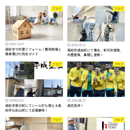
ブログ
ブログ
2025.12.01
2022.01.21
高松市で外壁リフォーム！費用相場と
高松市成合町にて養生、軒天井塗装、
業者選びの完全ガイド
外壁塗装、鼻隠し塗装！
ブログ
ブログ
2018.03.26
2016.08.22
高松市香川町にてシール打ち替え＆高
高圧洗浄！
松市仏生山町にて足場解体！
ブログ
ブログ