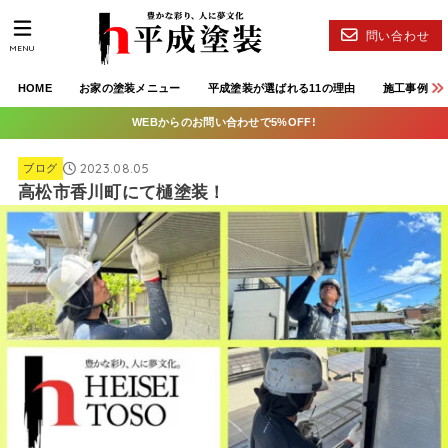
問い合わせ
MENU
HOME
お家の塗装メニュー
平成塗装が選ばれる11の理由
施工事例
WEBからのお問い合わせで5%OFF!
2023.08.05
ブログ
高松市香川町にて樋塗装！