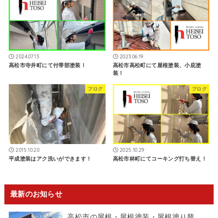
2024.07.13
2023.06.19
高松市寺井町にて付帯部塗装！
高松市高松町にて屋根塗装、小庇塗
装！
ブログ
ブログ
2015.10.20
2025.10.29
平成塗装はアク洗いができます！
高松市林町にてコーキング打ち替え！
最新のお知らせ
高松市の屋根・屋根塗装・屋根塗り替