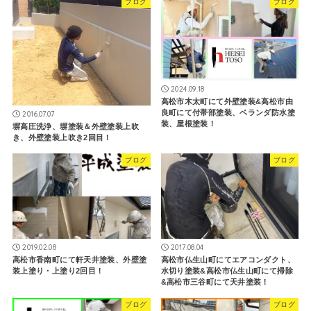
ブログ
ブログ
2024.09.18
高松市木太町にて外壁塗装&高松市由
良町にて付帯部塗装、ベランダ防水塗
2016.07.07
装、屋根塗装！
塀高圧洗浄、塀塗装＆外壁塗装上吹
き、外壁塗装上吹き2回目！
ブログ
ブログ
2019.02.08
2017.08.04
高松市香南町にて軒天井塗装、外壁塗
高松市仏生山町にてエアコンダクト、
装上塗り・上塗り2回目！
水切り塗装&高松市仏生山町にて掃除
&高松市三谷町にて天井塗装！
ブログ
ブログ