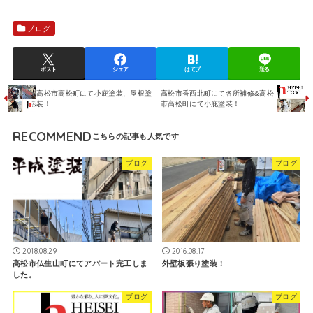
ブログ
ポスト
シェア
はてブ
送る
高松市高松町にて小庇塗装、屋根塗
高松市香西北町にて各所補修&高松
装！
市高松町にて小庇塗装！
RECOMMEND
ブログ
ブログ
2018.08.29
2016.08.17
高松市仏生山町にてアパート完工しま
外壁板張り塗装！
した。
ブログ
ブログ