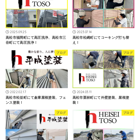
2025.09.25
2023.07.14
高松市福岡町にて高圧洗浄、高松市三
高松市松縄町にてコーキング打ち替
谷町にて高圧洗浄！
え！
ブログ
ブログ
2022.02.17
2024.03.11
高松市松並町にて倉庫屋根塗装、フェ
高松市栗林町にて外壁塗装、屋根塗
ンス塗装！
装！
ブログ
ブログ