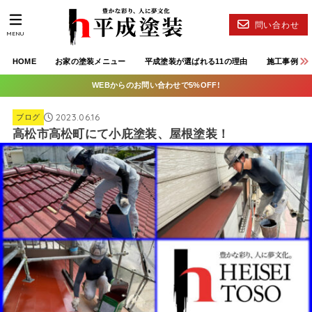
問い合わせ
MENU
HOME
お家の塗装メニュー
平成塗装が選ばれる11の理由
施工事例
WEBからのお問い合わせで5%OFF!
2023.06.16
ブログ
高松市高松町にて小庇塗装、屋根塗装！